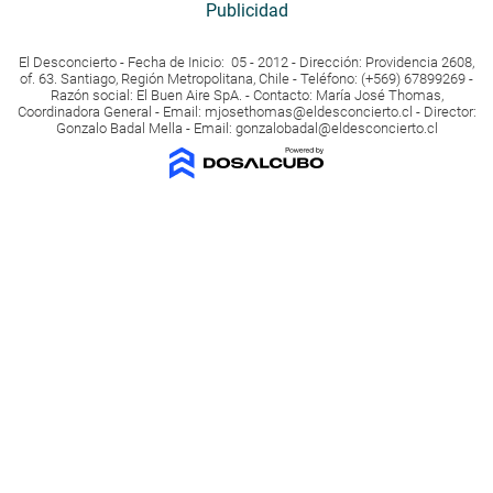
Publicidad
El Desconcierto - Fecha de Inicio: 05 - 2012 - Dirección: Providencia 2608,
of. 63. Santiago, Región Metropolitana, Chile - Teléfono: (+569) 67899269 -
Razón social: El Buen Aire SpA. - Contacto: María José Thomas,
Coordinadora General - Email:
mjosethomas@eldesconcierto.cl
- Director:
Gonzalo Badal Mella - Email:
gonzalobadal@eldesconcierto.cl