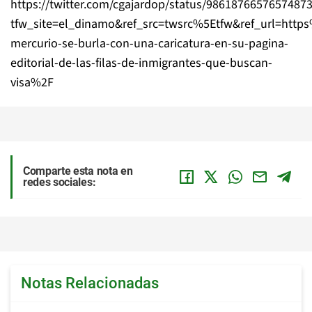
https://twitter.com/cgajardop/status/9861876657657487
tfw_site=el_dinamo&ref_src=twsrc%5Etfw&ref_url=h
mercurio-se-burla-con-una-caricatura-en-su-pagina-
editorial-de-las-filas-de-inmigrantes-que-buscan-
visa%2F
Comparte esta nota en
redes sociales:
Notas Relacionadas