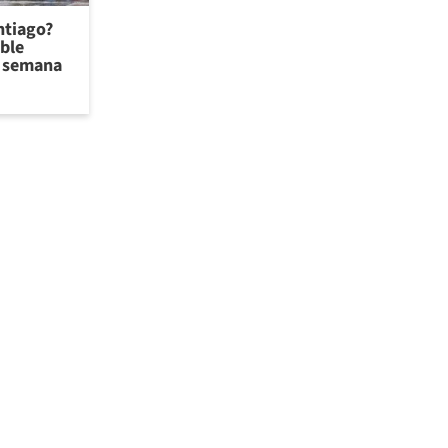
antiago?
ible
de semana