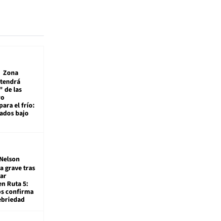
Zona
 tendrá
 de las
ro
ara el frío:
rados bajo
Nelson
a grave tras
ar
en Ruta 5:
os confirma
ebriedad