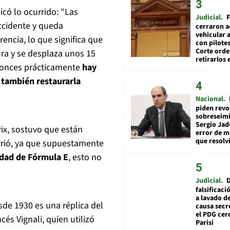
icó lo ocurrido: "Las
Judicial
F
accidente y queda
cerraron a
vehicular a
ncia, lo que significa que
con pilotes
Corte ord
ura y se desplaza unos 15
retirarlos 
tonces prácticamente
hay
e también restaurarla
Nacional
piden revo
sobreseimi
Sergio Jad
ix, sostuvo que están
error de m
que resolv
rrió, ya que supuestamente
idad de Fórmula E
, esto no
Judicial
falsificaci
a lavado de
sde 1930 es una réplica del
causa secr
el PDG cer
cés Vignali, quien utilizó
Parisi