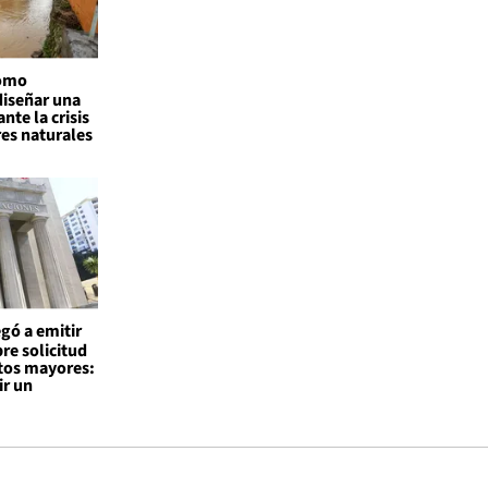
como
diseñar una
nte la crisis
res naturales
egó a emitir
re solicitud
tos mayores:
ir un