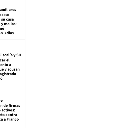
amiliares
cceso
 su casa
 y mallas:
enó
en 3 días
Fiscalía y SII
car el
ento a
ue y acusan
agistrada
ió
De
ón de firmas
 activos:
eta contra
ca a Franco