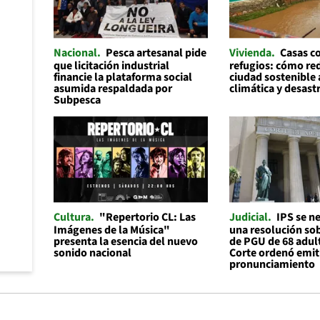
Nacional
Pesca artesanal pide
Vivienda
Casas 
que licitación industrial
refugios: cómo re
financie la plataforma social
ciudad sostenible a
asumida respaldada por
climática y desast
Subpesca
Cultura
"Repertorio CL: Las
Judicial
IPS se n
Imágenes de la Música"
una resolución sob
presenta la esencia del nuevo
de PGU de 68 adul
sonido nacional
Corte ordenó emit
pronunciamiento