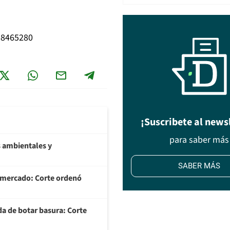
98465280
¡Suscribete al news
para saber más
 ambientales y
SABER MÁS
ermercado: Corte ordenó
da de botar basura: Corte