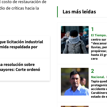
l costo de restauración de
io de críticas hacia la
Las más leídas
El Tiempo
centro sur
ue licitación industrial
"descanso"
umida respaldada por
lluvias, pe
prepárese p
hasta 15 g
cero
na resolución sobre
mayores: Corte ordenó
Nacional
Tapia qued
protagoniz
accidente 
Carabiner
estado de 