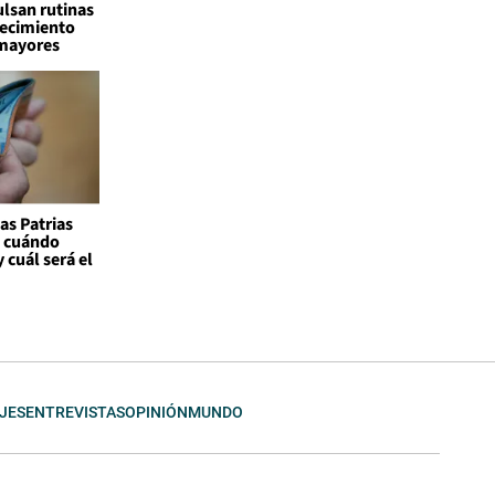
lsan rutinas
jecimiento
 mayores
as Patrias
: cuándo
 cuál será el
JES
ENTREVISTAS
OPINIÓN
MUNDO