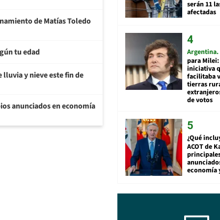
serán 11 l
afectadas
ionamiento de Matías Toledo
egún tu edad
Argentina
para Milei:
iniciativa 
lluvia y nieve este fin de
facilitaba 
tierras rur
extranjeros
de votos
bios anunciados en economía
¿Qué inclu
ACOT de Ka
principale
anunciado
economía 