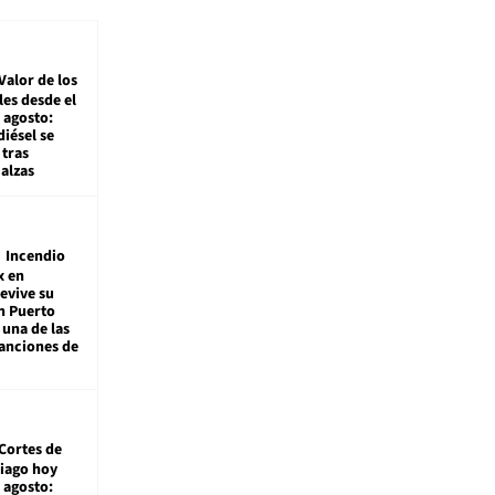
Valor de los
es desde el
 agosto:
diésel se
tras
alzas
Incendio
x en
revive su
n Puerto
 una de las
anciones de
Cortes de
tiago hoy
 agosto: