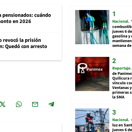
ra pensionados: cuándo
 monto en 2026
Nacional
combustibl
jueves 6 de
gasolina y 
 revocó la prisión
mantienen 
semana de 
n: Quedó con arresto
Reportaje
de Panime
Quilicura 
vínculo co
Ventanas y
primeras s
la SMA
Nacional
luz en San
jueves 6 de