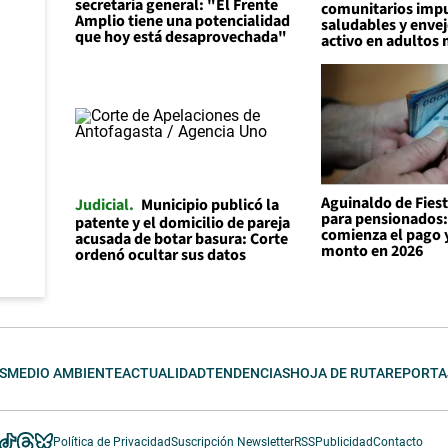
secretaria general: "El Frente
comunitarios impu
Amplio tiene una potencialidad
saludables y enve
que hoy está desaprovechada"
activo en adultos
Aguinaldo de Fiest
Judicial
Municipio publicó la
para pensionados
patente y el domicilio de pareja
comienza el pago y
acusada de botar basura: Corte
monto en 2026
ordenó ocultar sus datos
S
MEDIO AMBIENTE
ACTUALIDAD
TENDENCIAS
HOJA DE RUTA
REPORTA
Política de Privacidad
Suscripción Newsletter
RSS
Publicidad
Contacto