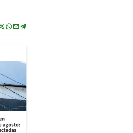
 en
e agosto:
ectadas