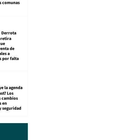
as comunas
Derrota
 retira
que
venta de
ales a
 por falta
ye la agenda
st? Los
s cambios
s en
y seguridad