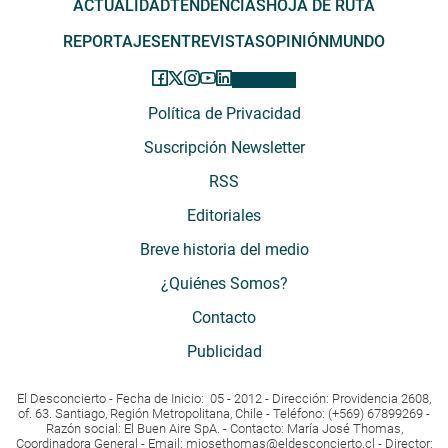
ACTUALIDAD
TENDENCIAS
HOJA DE RUTA
REPORTAJES
ENTREVISTAS
OPINIÓN
MUNDO
Política de Privacidad
Suscripción Newsletter
RSS
Editoriales
Breve historia del medio
¿Quiénes Somos?
Contacto
Publicidad
El Desconcierto - Fecha de Inicio: 05 - 2012 - Dirección: Providencia 2608,
of. 63. Santiago, Región Metropolitana, Chile - Teléfono: (+569) 67899269 -
Razón social: El Buen Aire SpA. - Contacto: María José Thomas,
Coordinadora General - Email:
mjosethomas@eldesconcierto.cl
- Director: