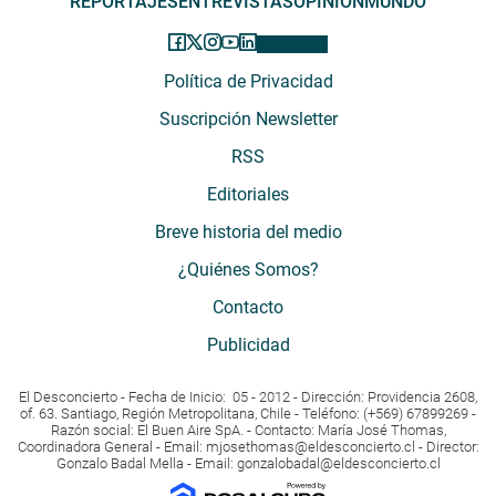
REPORTAJES
ENTREVISTAS
OPINIÓN
MUNDO
Política de Privacidad
Suscripción Newsletter
RSS
Editoriales
Breve historia del medio
¿Quiénes Somos?
Contacto
Publicidad
El Desconcierto - Fecha de Inicio: 05 - 2012 - Dirección: Providencia 2608,
of. 63. Santiago, Región Metropolitana, Chile - Teléfono: (+569) 67899269 -
Razón social: El Buen Aire SpA. - Contacto: María José Thomas,
Coordinadora General - Email:
mjosethomas@eldesconcierto.cl
- Director:
Gonzalo Badal Mella - Email:
gonzalobadal@eldesconcierto.cl