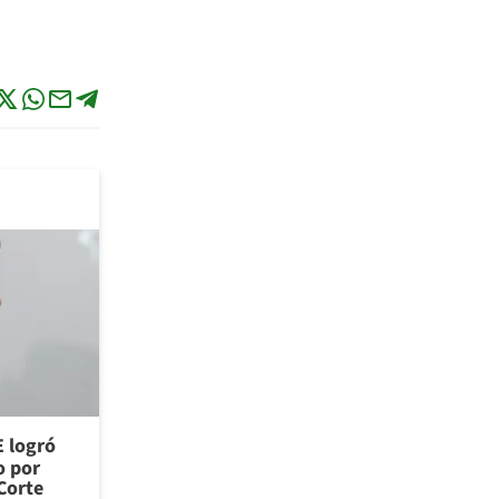
E logró
o por
Corte