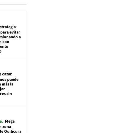
estrategia
para evitar
esionando a
n con
iento
o
e cazar
inos puede
n más la
jar
es sin
a
Mega
n zona
de Quilicura