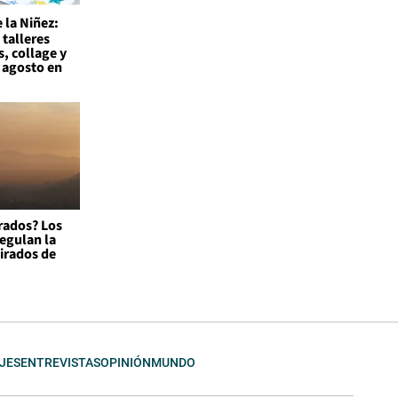
 la Niñez:
 talleres
s, collage y
 agosto en
rados? Los
egulan la
tirados de
JES
ENTREVISTAS
OPINIÓN
MUNDO