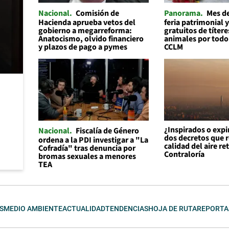
Nacional
Comisión de
Panorama
Mes de
Hacienda aprueba vetos del
feria patrimonial y
gobierno a megarreforma:
gratuitos de títere
Anatocismo, olvido financiero
animales por todo
y plazos de pago a pymes
CCLM
¿Inspirados o expi
Nacional
Fiscalía de Género
dos decretos que r
ordena a la PDI investigar a "La
calidad del aire re
Cofradía" tras denuncia por
Contraloría
bromas sexuales a menores
TEA
S
MEDIO AMBIENTE
ACTUALIDAD
TENDENCIAS
HOJA DE RUTA
REPORTA