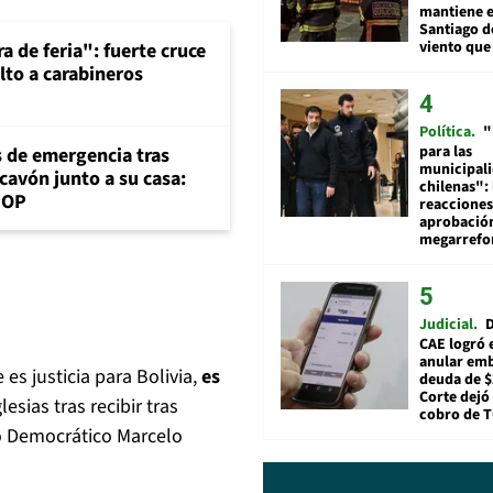
mantiene e
Santiago d
viento que
a de feria": fuerte cruce
lto a carabineros
Política
"
para las
s de emergencia tras
municipal
cavón junto a su casa:
chilenas": 
MOP
reacciones
aprobació
megarref
Judicial
D
CAE logró 
anular em
es justicia para Bolivia,
es
deuda de $
Corte dejó 
lesias tras recibir tras
cobro de 
to Democrático Marcelo