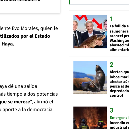
La fallida 
idente Evo Morales, quien le
salmonera 
ilizados por el Estado
arancel pr
Washingto
a Haya.
abastecim
alimentari
Alertan qu
lobos mar
afectar aú
aya dé una salida
pesca al de
depredador
 más tiempo a dos potencias
control
 que se merece
", afirmó el
u aporte a la democracia.
Emergenci
incendio e
industrial 