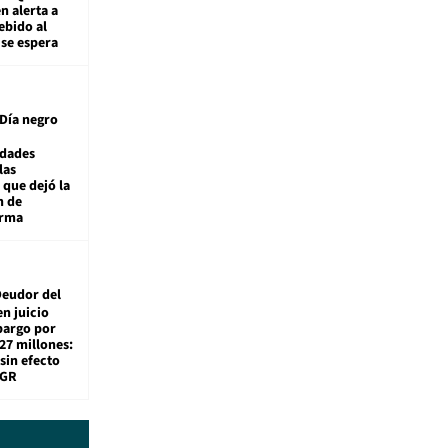
n alerta a
ebido al
 se espera
Día negro
idades
las
 que dejó la
n de
orma
eudor del
en juicio
bargo por
27 millones:
sin efecto
TGR