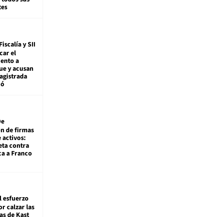
tes
Fiscalía y SII
car el
ento a
ue y acusan
agistrada
ió
De
ón de firmas
 activos:
eta contra
ca a Franco
l esfuerzo
r calzar las
s de Kast