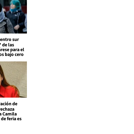
entro sur
 de las
árese para el
os bajo cero
ación de
 rechaza
a Camila
de feria es