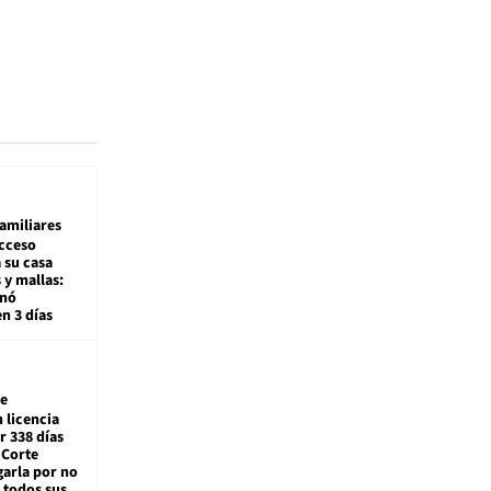
amiliares
cceso
 su casa
 y mallas:
enó
en 3 días
e
 licencia
r 338 días
 Corte
arla por no
 todos sus