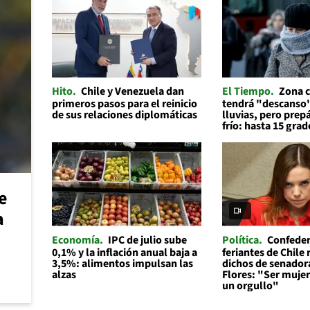
Hito
Chile y Venezuela dan
El Tiempo
Zona c
primeros pasos para el reinicio
tendrá "descanso"
de sus relaciones diplomáticas
lluvias, pero prep
frío: hasta 15 grad
e
a
Economía
IPC de julio sube
Política
Confeder
0,1% y la inflación anual baja a
feriantes de Chile
3,5%: alimentos impulsan las
dichos de senador
alzas
Flores: "Ser mujer 
un orgullo"