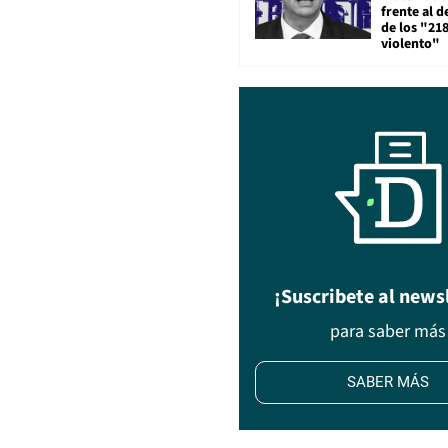
frente al 
de los "21
violento"
¡Suscribete al news
para saber más
SABER MÁS