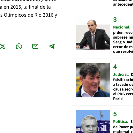
anteceden
en 2015, la final de la
 Olímpicos de Río 2016 y
Nacional
piden revo
sobreseimi
Sergio Jad
error de m
que resolv
Judicial
falsificaci
a lavado de
causa secr
el PDG cer
Parisi
Política
E
de Pavez po
matemática