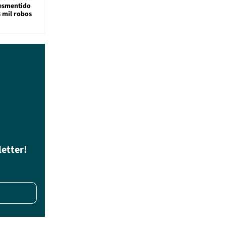
desmentido
8 mil robos
letter!