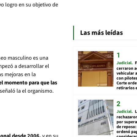
vo logro en su objetivo de
Las más leídas
neo masculino es una
Judicial
F
pezó a desarrollar el
cerraron a
vehicular a
as mejoras en la
con pilotes
 el momento para que las
Corte ord
retirarlos 
 señaló la el organismo.
Judicial
L
rechazaron
por supera
de reposo:
ordenó pag
cional desde 2006,
y en su
considerar