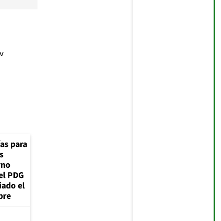
v
ías para
s
rno
el PDG
iado el
bre