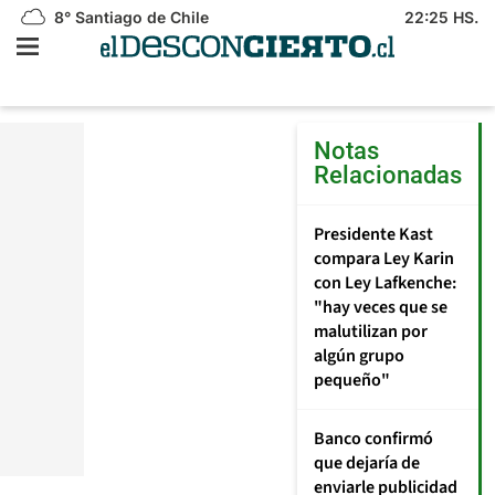
8°
Santiago de Chile
22:25 HS.
Notas
Relacionadas
J
D
fa
Presidente Kast
d
compara Ley Karin
fi
con Ley Lafkenche:
a
"hay veces que se
l
d
malutilizan por
ac
algún grupo
c
pequeño"
se
c
el
Banco confirmó
P
que dejaría de
c
enviarle publicidad