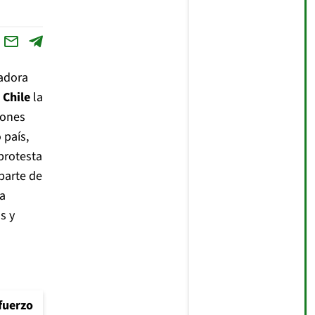
adora
n
Chile
la
iones
 país,
protesta
parte de
sa
s y
fuerzo