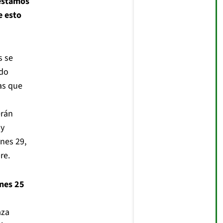
 estamos
e esto
s se
ado
as que
rán
y
rnes 29,
re.
nes 25
aza