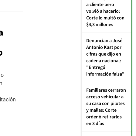
a
a cliente pero
F
volvió a hacerlo:
Pa
Corte lo multó con
P
$4,3 millones
Ni
a
D
Denuncian a José
Antonio Kast por
o
cifras que dijo en
cadena nacional:
"Entregó
información falsa"
mo
n
Familiares cerraron
acceso vehicular a
itación
su casa con pilotes
y mallas: Corte
ordenó retirarlos
en 3 días