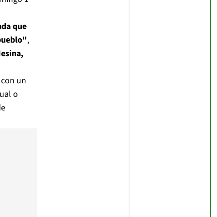
ada que
 pueblo"
,
esina,
 con un
ual o
de