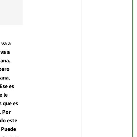
 va a
va a
dana,
 paro
rana
,
Ese es
e le
s que es
. Por
do este
. Puede