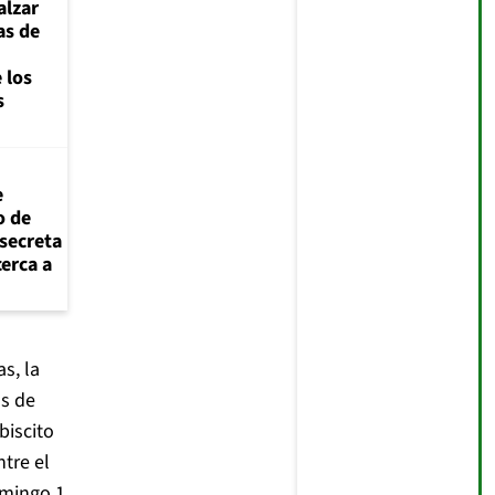
alzar
as de
 los
s
e
o de
 secreta
cerca a
s, la
s de
biscito
ntre el
omingo 1