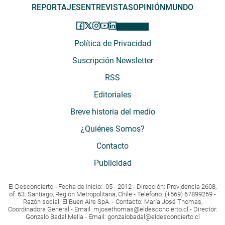
REPORTAJES
ENTREVISTAS
OPINIÓN
MUNDO
Política de Privacidad
Suscripción Newsletter
RSS
Editoriales
Breve historia del medio
¿Quiénes Somos?
Contacto
Publicidad
El Desconcierto - Fecha de Inicio: 05 - 2012 - Dirección: Providencia 2608,
of. 63. Santiago, Región Metropolitana, Chile - Teléfono: (+569) 67899269 -
Razón social: El Buen Aire SpA. - Contacto: María José Thomas,
Coordinadora General - Email:
mjosethomas@eldesconcierto.cl
- Director:
Gonzalo Badal Mella - Email:
gonzalobadal@eldesconcierto.cl