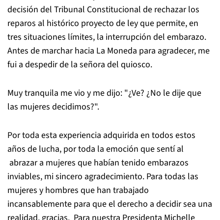
decisi
ó
n del Tribunal Constitucional de rechazar los
reparos al hist
ó
rico proyecto de ley que permite, en
tres situaciones l
í
mites, la interrupci
ó
n del embarazo.
Antes de marchar hacia La Moneda para agradecer, me
fui a despedir de la se
ñ
ora del quiosco.
Muy tranquila me vio y me dijo: "¿Ve? ¿No le dije que
las mujeres decidimos?".
Por toda esta experiencia adquirida en todos estos
a
ñ
os de lucha, por toda la emoci
ó
n que sent
í
al
abrazar a mujeres que hab
í
an tenido embarazos
inviables, mi sincero agradecimiento. Para todas las
mujeres y hombres que han trabajado
incansablemente para que el derecho a decidir sea una
realidad, gracias. Para nuestra Presidenta Michelle