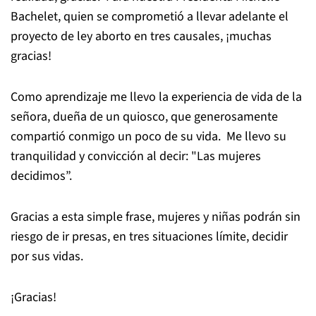
Bachelet, quien se comprometi
ó
a llevar adelante el
proyecto de ley aborto en tres causales, ¡muchas
gracias!
Como aprendizaje me llevo la experiencia de vida de la
se
ñ
ora, due
ñ
a de un quiosco, que generosamente
comparti
ó
conmigo un poco de su vida. Me llevo su
tranquilidad y convicci
ó
n al decir:
"Las mujeres
decidimos
”.
Gracias a esta simple frase, mujeres y ni
ñ
as podr
á
n sin
riesgo de ir presas, en tres situaciones l
í
mite, decidir
por sus vidas.
¡Gracias!