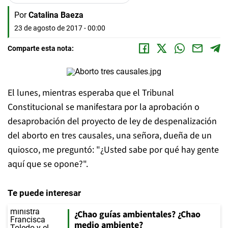
Por
Catalina Baeza
23 de agosto de 2017 - 00:00
Comparte esta nota:
El lunes, mientras esperaba que el Tribunal
Constitucional se manifestara por la aprobaci
ó
n o
desaprobaci
ó
n del proyecto de ley de despenalización
del aborto en tres causales, una se
ñ
ora, due
ñ
a de un
quiosco, me preguntó: "
¿Usted sabe por qu
é
hay gente
aquí que se opone?".
Te puede interesar
¿Chao guías ambientales? ¿Chao
medio ambiente?