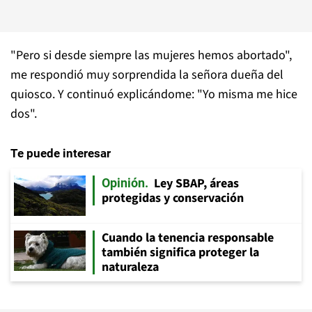
"Pero si desde siempre las mujeres hemos abortado",
me respondió muy sorprendida la se
ñ
ora due
ñ
a del
quiosco. Y continuó
explic
á
ndome: "Yo misma me hice
dos".
Te puede interesar
Ley SBAP, áreas
Opinión
protegidas y conservación
Cuando la tenencia responsable
también significa proteger la
naturaleza