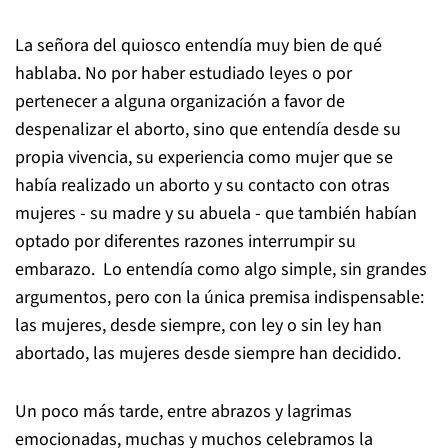
La se
ñ
ora del quiosco entend
í
a muy bien de qué
hablaba. N
o por haber estudiado leyes o por
pertenecer a alguna organización a favor de
despenalizar el aborto, sino que entendía
desde su
propia vivencia, su experiencia como mujer que se
hab
í
a realizado un aborto y su contacto con otras
mujeres - su madre y su abuela - que tambi
é
n hab
í
an
optado por diferentes razones interrumpir su
embarazo. Lo entend
í
a como algo simple, sin grandes
argumentos, pero con la
ú
nica premisa indispensable:
las mujeres, desde siempre, con ley o sin ley han
abortado, las mujeres desde siempre han decidido.
Un poco m
á
s tarde, entre abrazos y lagrimas
emocionadas, muchas y muchos celebramos la