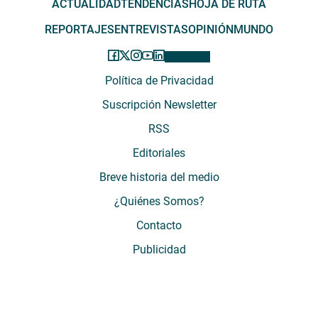
ACTUALIDAD
TENDENCIAS
HOJA DE RUTA
REPORTAJES
ENTREVISTAS
OPINIÓN
MUNDO
Política de Privacidad
Suscripción Newsletter
RSS
Editoriales
Breve historia del medio
¿Quiénes Somos?
Contacto
Publicidad
El Desconcierto - Fecha de Inicio: 05 - 2012 - Dirección: Providencia 2608,
of. 63. Santiago, Región Metropolitana, Chile - Teléfono: (+569) 67899269 -
Razón social: El Buen Aire SpA. - Contacto: María José Thomas,
Coordinadora General - Email:
mjosethomas@eldesconcierto.cl
- Director: