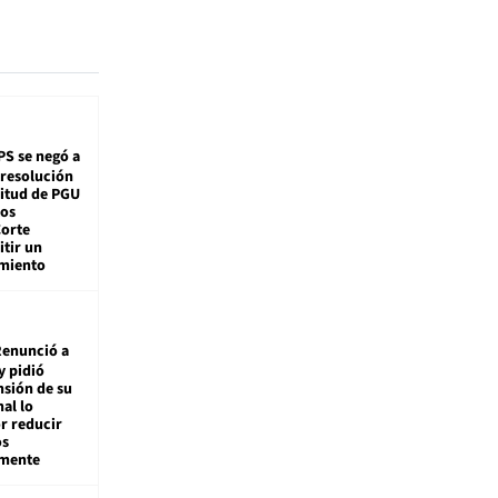
PS se negó a
 resolución
citud de PGU
tos
Corte
tir un
miento
enunció a
y pidió
nsión de su
nal lo
r reducir
os
amente