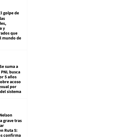
El golpe de
las
es,
a y
rados que
al mundo de
Se suma a
: PNL busca
or 5 años
sobre acoso
exual por
del sistema
Nelson
a grave tras
ar
en Ruta 5:
os confirma