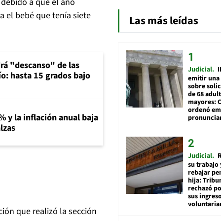
debido a que el año
a el bebé que tenía siete
Las más leídas
rá "descanso" de las
Judicial
I
río: hasta 15 grados bajo
emitir una
sobre soli
de 68 adul
mayores: 
ordenó emi
% y la inflación anual baja
pronuncia
lzas
Judicial
R
su trabajo 
rebajar pe
hija: Tribu
rechazó po
sus ingres
voluntari
ción que realizó la sección