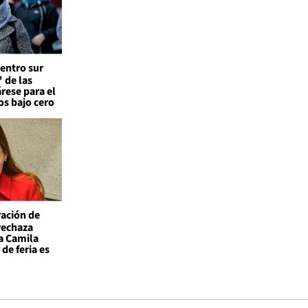
entro sur
 de las
árese para el
os bajo cero
ación de
 rechaza
a Camila
de feria es