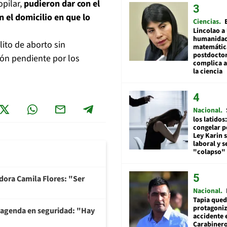
opilar,
pudieron dar con el
n el domicilio en que lo
Ciencias
Lincolao a 
humanidad
lito de aborto sin
matemátic
postdocto
ón pendiente por los
complica 
la ciencia
Nacional
los latidos
congelar p
Ley Karin 
laboral y s
"colapso" 
adora Camila Flores: "Ser
Nacional
Tapia qued
protagoniz
 agenda en seguridad: "Hay
accidente 
Carabiner