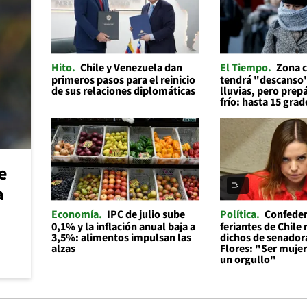
Hito
Chile y Venezuela dan
El Tiempo
Zona c
primeros pasos para el reinicio
tendrá "descanso"
de sus relaciones diplomáticas
lluvias, pero prep
frío: hasta 15 grad
e
a
Economía
IPC de julio sube
Política
Confeder
0,1% y la inflación anual baja a
feriantes de Chile
3,5%: alimentos impulsan las
dichos de senador
alzas
Flores: "Ser mujer 
un orgullo"