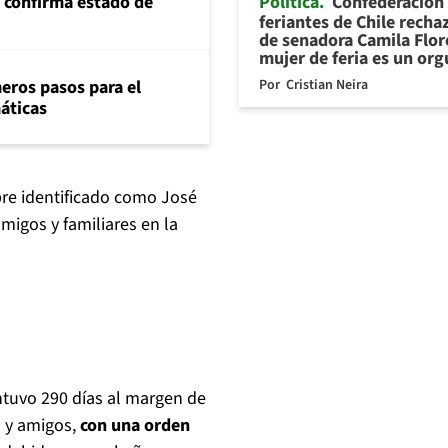
Política
Confederación
s confirma estado de
feriantes de Chile recha
de senadora Camila Flor
mujer de feria es un org
Por
Cristian Neira
eros pasos para el
máticas
bre identificado como José
migos y familiares en la
ntuvo 290 días al margen de
s y amigos,
con una orden