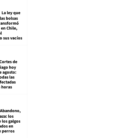
La ley que
las bolsas
transformó
e en Chile,
l
o sus vacíos
Cortes de
tiago hoy
e agosto:
odas las
fectadas
8 horas
Abandono,
aza: los
 los galgos
sados en
e perros