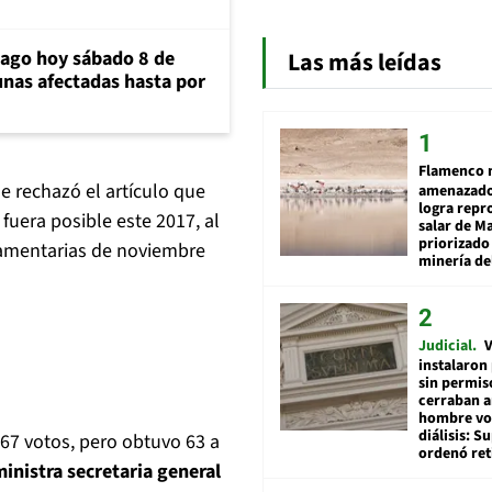
iago hoy sábado 8 de
Las más leídas
unas afectadas hasta por
Flamenco 
e rechazó el artículo que
amenazado
logra repr
fuera posible este 2017, al
salar de M
priorizado
lamentarias de noviembre
minería del
Judicial
V
instalaron
sin permis
cerraban a
hombre vol
diálisis: 
67 votos, pero obtuvo 63 a
ordenó ret
ministra secretaria general