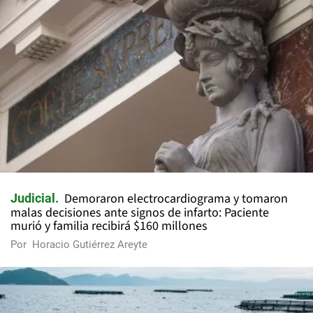
Demoraron electrocardiograma y tomaron
Judicial
malas decisiones ante signos de infarto: Paciente
murió y familia recibirá $160 millones
Por
Horacio Gutiérrez Areyte