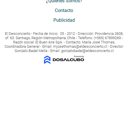
¿Quiénes Somos?
Contacto
Publicidad
El Desconcierto - Fecha de Inicio: 05 - 2012 - Dirección: Providencia 2608,
of. 63. Santiago, Región Metropolitana, Chile - Teléfono: (+569) 67899269 -
Razón social: El Buen Aire SpA. - Contacto: María José Thomas,
Coordinadora General - Email:
mjosethomas@eldesconcierto.cl
- Director:
Gonzalo Badal Mella - Email:
gonzalobadal@eldesconcierto.cl