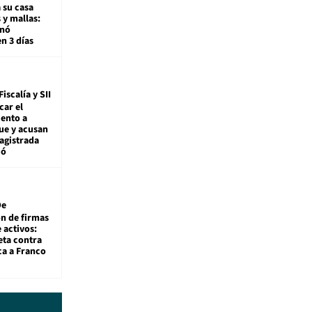
 su casa
 y mallas:
enó
en 3 días
Fiscalía y SII
car el
ento a
ue y acusan
agistrada
ió
De
ón de firmas
 activos:
eta contra
ca a Franco