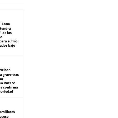
Zona
 tendrá
 de las
ro
ara el frío:
rados bajo
Nelson
a grave tras
ar
en Ruta 5:
os confirma
ebriedad
amiliares
cceso