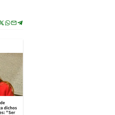
 de
za dichos
es: "Ser