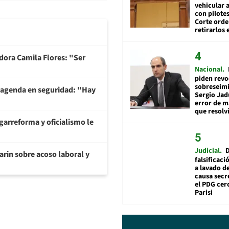
vehicular a
con pilotes
Corte ord
retirarlos 
adora Camila Flores: "Ser
Nacional
piden revo
sobreseimi
 agenda en seguridad: "Hay
Sergio Jad
error de m
que resolv
garreforma y oficialismo le
Judicial
arin sobre acoso laboral y
falsificaci
a lavado de
causa secr
el PDG cer
Parisi