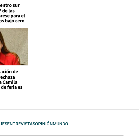
entro sur
 de las
árese para el
os bajo cero
ación de
 rechaza
a Camila
de feria es
JES
ENTREVISTAS
OPINIÓN
MUNDO