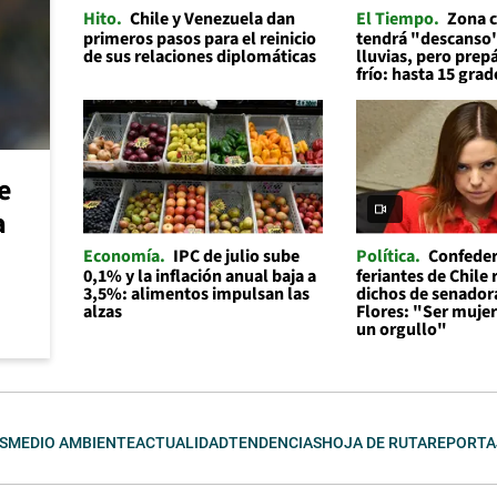
Hito
Chile y Venezuela dan
El Tiempo
Zona c
primeros pasos para el reinicio
tendrá "descanso"
de sus relaciones diplomáticas
lluvias, pero prep
frío: hasta 15 grad
e
a
Economía
IPC de julio sube
Política
Confeder
0,1% y la inflación anual baja a
feriantes de Chile
3,5%: alimentos impulsan las
dichos de senador
alzas
Flores: "Ser mujer 
un orgullo"
S
MEDIO AMBIENTE
ACTUALIDAD
TENDENCIAS
HOJA DE RUTA
REPORTA