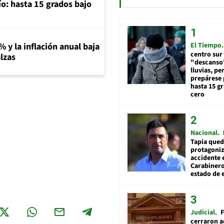
río: hasta 15 grados bajo
El Tiempo
% y la inflación anual baja
centro sur
lzas
"descanso"
lluvias, pe
prepárese p
hasta 15 g
cero
Nacional
Tapia qued
protagoniz
accidente 
Carabiner
estado de 
Judicial
F
cerraron a