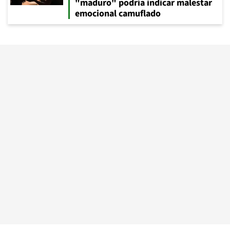
"maduro" podría indicar malestar
emocional camuflado