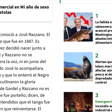
mercial en Mi año de sexo
stolas
La fallida 
salmonera 
arancel pr
conoció a José Razzano. El
Washingto
abastecim
o que fue en 1887. Es
alimentari
z decidió nacer junto a
el y Razzano no se
a la voz, ni en junio del
Alertan qu
lobos mar
ando José lo acompañara.
afectar aú
pesca al de
 y que lo enterró el Negro
depredador
ultivaron la gloria
control
de Gardel y Razzano no es
e fue porteño; dicen, de
entendidos que el tango fue
Emergenci
incendio e
n que reinventarse. El
industrial 