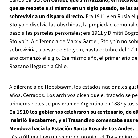
que se respete a sí mismo en un siglo pasado, se las 
sobrevivir a un disparo directo.
Era 1911 y en Rusia el 
Stolypin disolvía las obschinas, la propiedad comunal de 
paso a las parcelas personales; era 1911 y Dimitri Bogr
Stolypin. A diferencia de Marx y Gardel, Stolypin no sobr
sobreviviría, a pesar de Stolypin, hasta octubre del 17
año comenzó el siglo. Ese mismo año, el primer año del 
Razzano llegaron a Chile.
A diferencia de Hobsbawm, los estados nacionales gusta
años. Cerrados. Los archivos dicen que el trazado se p
primeros rieles se pusieron en Argentina en 1887 y los
En 1910 los gobiernos celebraron su centenario, de el
insistió Recabarren, y el Trasandino comenzaba sus re
Mendoza hacia la Estación Santa Rosa de Los Andes.
C
–ésta última tuvo un recorrido propio– el Trasandino dej