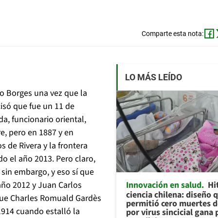
Comparte esta nota:
LO MÁS LEÍDO
jo Borges una vez que la
cisó que fue un 11 de
a, funcionario oriental,
e, pero en 1887 y en
 de Rivera y la frontera
 el año 2013. Pero claro,
 sin embargo, y eso sí que
Innovación en salud
Hi
 año 2012 y Juan Carlos
ciencia chilena: diseño 
que Charles Romuald Gardès
permitió cero muertes 
1914 cuando estalló la
por virus sincicial gana