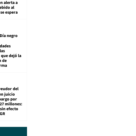
n alerta a
ebido al
 se espera
Día negro
idades
las
 que dejó la
n de
orma
eudor del
en juicio
bargo por
27 millones:
sin efecto
TGR