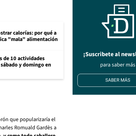
trar calorías: por qué a
ica "mala" alimentación
¡Suscribete al news
s de 10 actividades
te sábado y domingo en
para saber más
SABER MÁS
orón que popularizaría el
Charles Romuald Gardès a
a, y como todo caballero