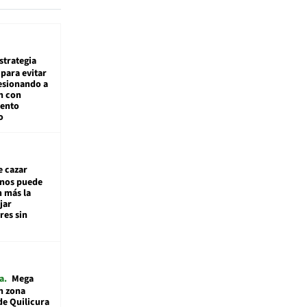
estrategia
para evitar
esionando a
n con
iento
o
e cazar
inos puede
n más la
jar
es sin
a
Mega
n zona
de Quilicura