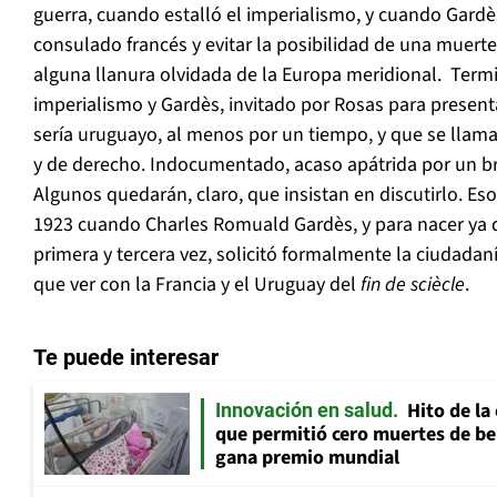
guerra, cuando estalló el imperialismo, y cuando Gardès
consulado francés y evitar la posibilidad de una muert
alguna llanura olvidada de la Europa meridional. Term
imperialismo y Gardès, invitado por Rosas para presen
sería uruguayo, al menos por un tiempo, y que se llama
y de derecho. Indocumentado, acaso apátrida por un bre
Algunos quedarán, claro, que insistan en discutirlo. Es
1923 cuando Charles Romuald Gardès, y para nacer ya d
primera y tercera vez, solicitó formalmente la ciudadan
que ver con la Francia y el Uruguay del
fin de sciècle
.
Te puede interesar
Hito de la
Innovación en salud
que permitió cero muertes de beb
gana premio mundial