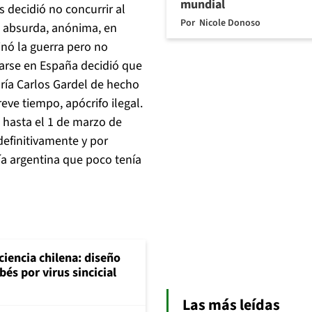
mundial
 decidió no concurrir al
Por
Nicole Donoso
e absurda, anónima, en
inó la guerra pero no
tarse en España decidió que
ría Carlos Gardel de hecho
ve tiempo, apócrifo ilegal.
o hasta el 1 de marzo de
efinitivamente y por
ía argentina que poco tenía
 ciencia chilena: diseño
és por virus sincicial
Las más leídas