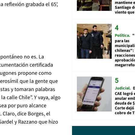
mantiene e
a reflexión grabada el 65’,
Santiago d
viento que
Política
"
para las
municipal
chilenas": 
reacciones
Espontáneo no es. La
aprobació
ocumentación certificada
megarref
 Lugones propone como
verosímil que la gente que
Judicial
D
istas y tomaran palabras
CAE logró 
a calle Chile”. Y vaya, algo
anular em
deuda de $
 sea por puro alcance
Corte dejó 
cobro de 
Claro, dice Borges, el
 Gardel y Razzano que hizo