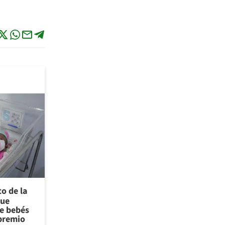
to de la
que
de bebés
 premio