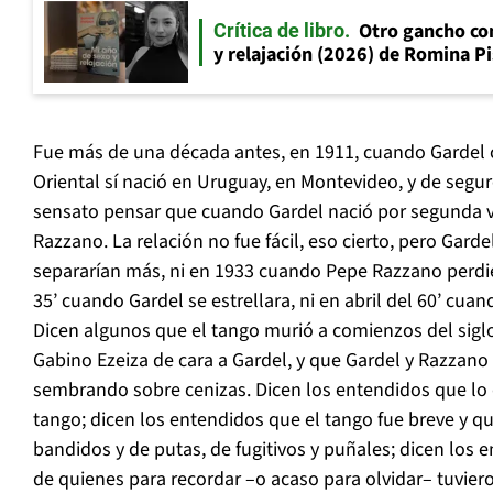
Otro gancho co
Crítica de libro
y relajación (2026) de Romina Pi
Fue más de una década antes, en 1911, cuando Gardel 
Oriental sí nació en Uruguay, en Montevideo, y de segur
sensato pensar que cuando Gardel nació por segunda ve
Razzano. La relación no fue fácil, eso cierto, pero Gard
separarían más, ni en 1933 cuando Pepe Razzano perdier
35’ cuando Gardel se estrellara, ni en abril del 60’ cu
Dicen algunos que el tango murió a comienzos del siglo
Gabino Ezeiza de cara a Gardel, y que Gardel y Razzano c
sembrando sobre cenizas. Dicen los entendidos que lo 
tango; dicen los entendidos que el tango fue breve y qu
bandidos y de putas, de fugitivos y puñales; dicen los 
de quienes para recordar –o acaso para olvidar– tuviero