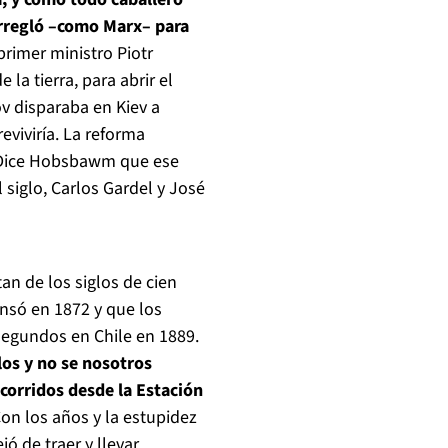
arregló –como Marx– para
primer ministro Piotr
la tierra, para abrir el
ov disparaba en Kiev a
eviviría. La reforma
’. Dice Hobsbawm que ese
siglo, Carlos Gardel y José
n de los siglos de cien
ensó en 1872 y que los
 segundos en Chile en 1889.
los y no se nosotros
corridos desde la Estación
on los años y la estupidez
ó de traer y llevar