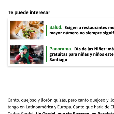
Te puede interesar
Exigen a restaurantes mos
Salud
mayor número no siempre signif
Día de las Niñez: má
Panorama
gratuitas para niñas y niños es
Santiago
Canto, quejoso y llorón quizás, pero canto quejoso y ll
tango en Latinoamérica y Europa. Canto que haría de 
Carlos Gardel.
Un Gardel, que sin Razzano, en Recolet