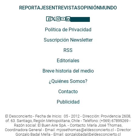
REPORTAJES
ENTREVISTAS
OPINIÓN
MUNDO
Política de Privacidad
Suscripción Newsletter
RSS
Editoriales
Breve historia del medio
¿Quiénes Somos?
Contacto
Publicidad
El Desconcierto - Fecha de Inicio: 05 - 2012 - Dirección: Providencia 2608,
of. 63. Santiago, Región Metropolitana, Chile - Teléfono: (+569) 67899269 -
Razón social: El Buen Aire SpA. - Contacto: María José Thomas,
Coordinadora General - Email:
mjosethomas@eldesconcierto.cl
- Director:
Gonzalo Badal Mella - Email:
gonzalobadal@eldesconcierto.cl