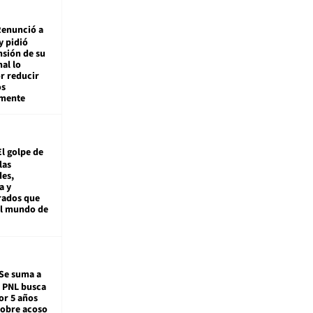
enunció a
y pidió
nsión de su
nal lo
r reducir
os
amente
El golpe de
las
es,
a y
rados que
al mundo de
Se suma a
: PNL busca
or 5 años
sobre acoso