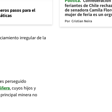
Política
Confederación
feriantes de Chile recha
de senadora Camila Flor
eros pasos para el
mujer de feria es un org
máticas
Por
Cristian Neira
ciamiento irregular de la
 es perseguido
iñera
, cuyos hijos y
 principal minera no