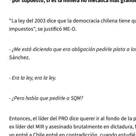
"por supuesto, si es la minera no metálica más grand
"La ley del 2003 dice que la democracia chilena tiene q
impuestos", se justificó ME-O.
- ¿Me está diciendo que era obligación pedirle plata a l
Sánchez.
- Era la ley, era la ley.
- ¿Pero había que pedirle a SQM?
Entonces, el líder del PRO dice querer ir al fondo de la
ex líder del MIR y asesinado brutalmente en dictadura,
yo entré a Chile entré en contradicción, cuando estudié