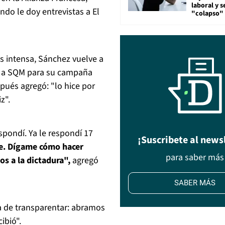
laboral y s
do le doy entrevistas a El
"colapso" 
s intensa, Sánchez vuelve a
ta a SQM para su campaña
spués agregó: "lo hice por
z".
espondí. Ya le respondí 17
¡Suscribete al news
ile. Dígame cómo hacer
para saber más
os a la dictadura",
agregó
SABER MÁS
a de transparentar: abramos
ibió".