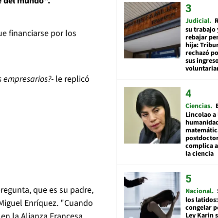
e del mundo".
Judicial
R
su trabajo 
ue financiarse por los
rebajar pe
hija: Tribu
rechazó po
sus ingres
voluntari
os empresarios?-
le replicó
Ciencias
Lincolao a 
humanidad
matemátic
postdocto
complica 
la ciencia
 pregunta, que es su padre,
Nacional
los latidos
 Miguel Enríquez. "Cuando
congelar p
 en la Alianza Francesa,
Ley Karin 