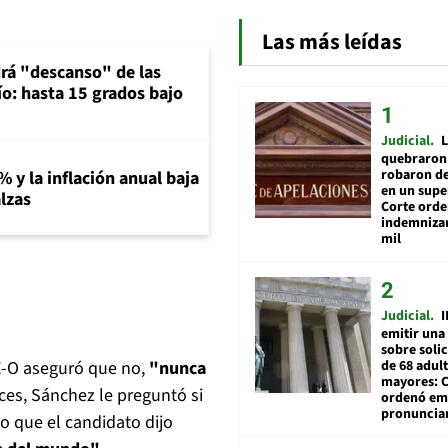
Las más leídas
rá "descanso" de las
río: hasta 15 grados bajo
Judicial
L
quebraron 
robaron de
% y la inflación anual baja
en un sup
lzas
Corte ord
indemnizar
mil
Judicial
I
emitir una
sobre soli
de 68 adul
E-O aseguró que no,
"nunca
mayores: 
es, Sánchez le preguntó si
ordenó emi
pronuncia
o que el candidato dijo