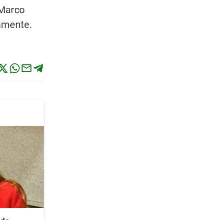
 Marco
camente.