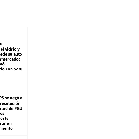
e
el vidrio y
sde su auto
ermercado:
enó
lo con $270
PS se negó a
 resolución
citud de PGU
tos
Corte
tir un
miento