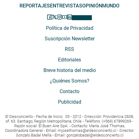
REPORTAJES
ENTREVISTAS
OPINIÓN
MUNDO
Política de Privacidad
Suscripción Newsletter
RSS
Editoriales
Breve historia del medio
¿Quiénes Somos?
Contacto
Publicidad
El Desconcierto - Fecha de Inicio: 05 - 2012 - Dirección: Providencia 2608,
of. 63. Santiago, Región Metropolitana, Chile - Teléfono: (+569) 67899269 -
Razón social: El Buen Aire SpA. - Contacto: María José Thomas,
Coordinadora General - Email:
mjosethomas@eldesconcierto.cl
- Director:
Gonzalo Badal Mella - Email:
gonzalobadal@eldesconcierto.cl