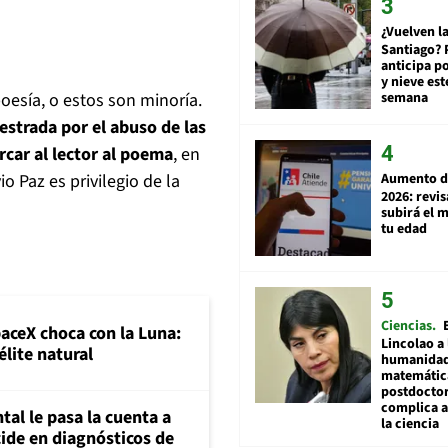
¿Vuelven la
Santiago? 
anticipa po
y nieve est
poesía, o estos son minoría.
semana
estrada por el abuso de las
ercar al lector al poema
, en
o Paz es privilegio de la
Aumento d
2026: revi
subirá el 
tu edad
Ciencias
paceX choca con la Luna:
Lincolao a 
élite natural
humanidad
matemátic
postdocto
complica 
al le pasa la cuenta a
la ciencia
ide en diagnósticos de