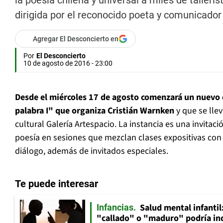
la poesía chilena y universal a miles de talleri
dirigida por el reconocido poeta y comunicador
Agregar El Desconcierto en
Por
El Desconcierto
10 de agosto de 2016 - 23:00
Desde el miércoles 17 de agosto comenzará un nuevo cic
palabra I" que organiza Cristián Warnken
y que se llev
cultural Galería Artespacio. La instancia es una invitac
poesía en sesiones que mezclan clases expositivas con r
diálogo, además de invitados especiales.
Te puede interesar
Salud mental infantil
Infancias
"callado" o "maduro" podría in