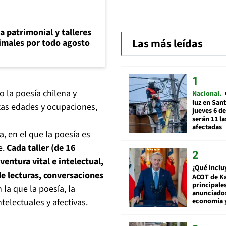
ia patrimonial y talleres
Las más leídas
animales por todo agosto
o la poesía chilena y
Nacional
luz en San
intas edades y ocupaciones,
jueves 6 de
serán 11 l
afectadas
, en el que la poesía es
e.
Cada taller (de 16
ventura vital e intelectual,
¿Qué inclu
de lecturas, conversaciones
ACOT de Ka
principale
n la que la poesía, la
anunciado
ntelectuales y afectivas.
economía 