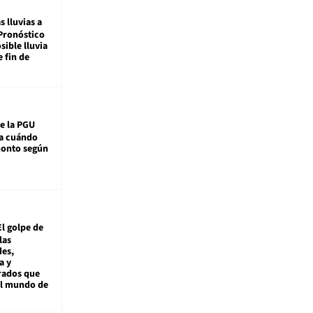
s lluvias a
Pronóstico
sible lluvia
e fin de
e la PGU
sa cuándo
monto según
El golpe de
las
es,
a y
rados que
al mundo de