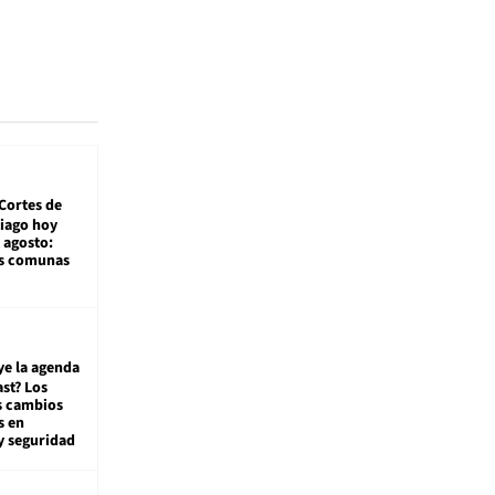
Cortes de
tiago hoy
 agosto:
as comunas
ye la agenda
st? Los
s cambios
s en
y seguridad