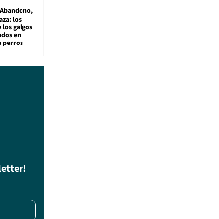
Abandono,
aza: los
 los galgos
sados en
e perros
letter!