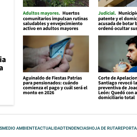
Adultos mayores
Huertos
Judicial
Municipi
comunitarios impulsan rutinas
patente y el domic
saludables y envejecimiento
acusada de botar 
activo en adultos mayores
ordenó ocultar su
ia
a
Aguinaldo de Fiestas Patrias
Corte de Apelacio
para pensionados: cuándo
Santiago revocó la
comienza el pago y cuál será el
preventiva de Joa
monto en 2026
León: Quedó con a
domiciliario total
S
MEDIO AMBIENTE
ACTUALIDAD
TENDENCIAS
HOJA DE RUTA
REPORTA