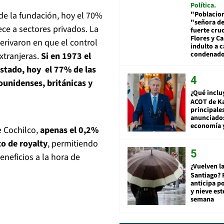
Política
"Poblacion
de la fundación, hoy el 70%
"señora de
ece a sectores privados. La
fuerte cru
Flores y Ca
derivaron en que el control
indulto a 
condenad
xtranjeras.
Si en 1973 el
stado, hoy el 77% de las
ounidenses, británicas y
¿Qué inclu
ACOT de Ka
principale
anunciado
economía 
e Cochilco,
apenas el 0,2%
to de royalty
, permitiendo
neficios a la hora de
¿Vuelven la
Santiago? 
anticipa po
y nieve est
semana