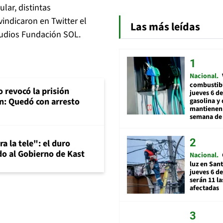
lar, distintas
vindicaron en Twitter el
Las más leídas
studios Fundación SOL.
Nacional
combustibl
 revocó la prisión
jueves 6 de
n: Quedó con arresto
gasolina y 
mantienen 
semana de 
a la tele": el duro
o al Gobierno de Kast
Nacional
luz en San
jueves 6 de
serán 11 l
afectadas