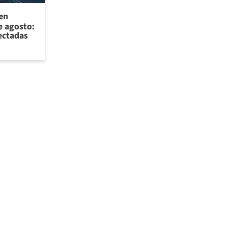
 en
e agosto:
ectadas