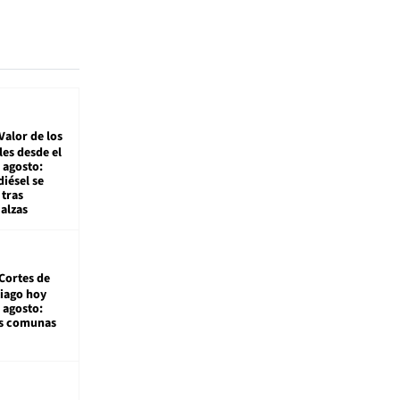
Valor de los
es desde el
 agosto:
diésel se
tras
alzas
Cortes de
tiago hoy
 agosto:
as comunas