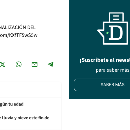
ONALIZACIÓN DEL
r.com/KXfTF5wS5w
¡Suscribete al news
para saber más
SABER MÁS
egún tu edad
lluvia y nieve este fin de