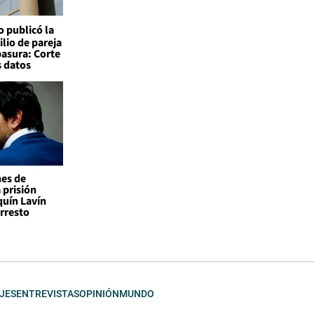
o publicó la
ilio de pareja
basura: Corte
s datos
nes de
 prisión
quín Lavín
rresto
JES
ENTREVISTAS
OPINIÓN
MUNDO