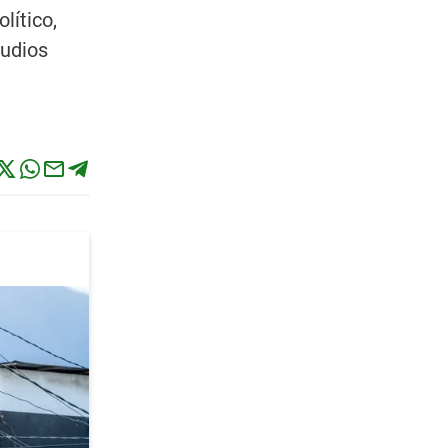
lítico,
tudios