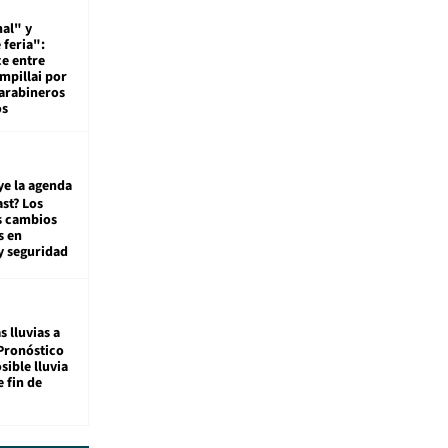
al" y
 feria":
ce entre
mpillai por
carabineros
os
ye la agenda
st? Los
s cambios
s en
y seguridad
s lluvias a
Pronóstico
sible lluvia
e fin de