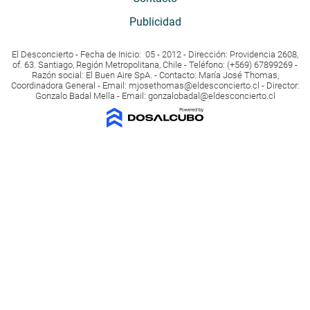
Publicidad
El Desconcierto - Fecha de Inicio: 05 - 2012 - Dirección: Providencia 2608,
of. 63. Santiago, Región Metropolitana, Chile - Teléfono: (+569) 67899269 -
Razón social: El Buen Aire SpA. - Contacto: María José Thomas,
Coordinadora General - Email:
mjosethomas@eldesconcierto.cl
- Director:
Gonzalo Badal Mella - Email:
gonzalobadal@eldesconcierto.cl