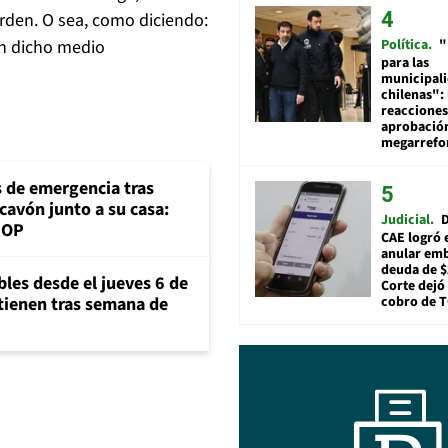
rden. O sea, como diciendo:
Política
"
an dicho medio
para las
municipal
chilenas": 
reacciones
aprobació
megarref
s de emergencia tras
cavón junto a su casa:
Judicial
D
MOP
CAE logró 
anular em
deuda de $
bles desde el jueves 6 de
Corte dejó 
cobro de 
ntienen tras semana de