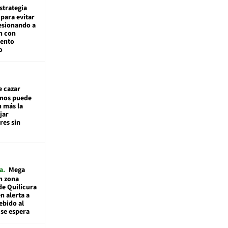
estrategia
para evitar
esionando a
n con
iento
o
e cazar
inos puede
n más la
jar
es sin
a
Mega
n zona
de Quilicura
n alerta a
ebido al
 se espera