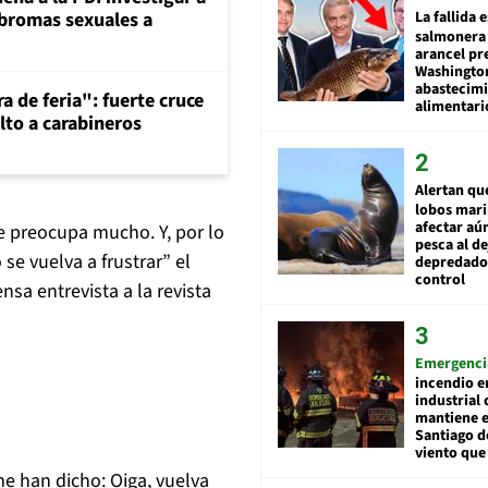
La fallida 
 bromas sexuales a
salmonera 
arancel pr
Washingto
abastecim
a de feria": fuerte cruce
alimentari
lto a carabineros
Alertan qu
lobos mar
afectar aú
e preocupa mucho. Y, por lo
pesca al de
se vuelva a frustrar” el
depredador
control
nsa entrevista a la revista
Emergenci
incendio e
industrial 
mantiene e
Santiago d
viento que
e han dicho: Oiga, vuelva