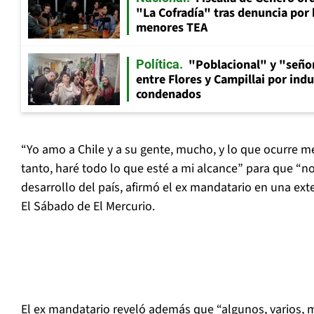
"La Cofradía" tras denuncia por
menores TEA
"Poblacional" y "señor
Política
entre Flores y Campillai por indu
condenados
“Yo amo a Chile y a su gente, mucho, y lo que ocurre m
tanto, haré todo lo que esté a mi alcance” para que “no 
desarrollo del país, afirmó el ex mandatario en una exte
El Sábado de El Mercurio.
El ex mandatario reveló además que “algunos, varios, m