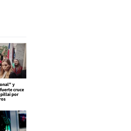
onal" y
 fuerte cruce
pillai por
ros