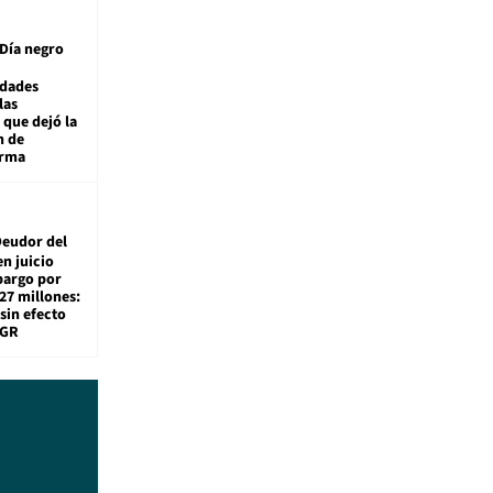
Día negro
idades
las
 que dejó la
n de
orma
eudor del
en juicio
bargo por
27 millones:
sin efecto
TGR