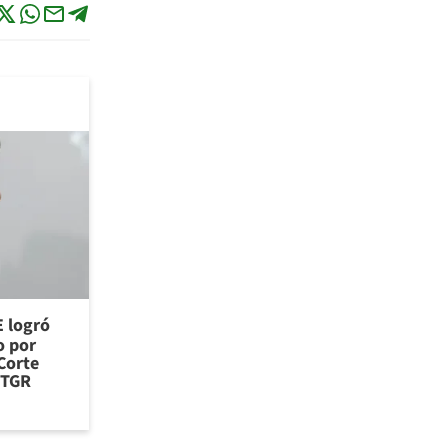
E logró
o por
Corte
 TGR