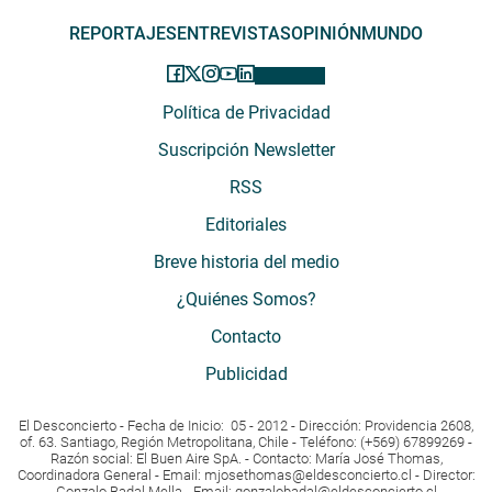
REPORTAJES
ENTREVISTAS
OPINIÓN
MUNDO
Política de Privacidad
Suscripción Newsletter
RSS
Editoriales
Breve historia del medio
¿Quiénes Somos?
Contacto
Publicidad
El Desconcierto - Fecha de Inicio: 05 - 2012 - Dirección: Providencia 2608,
of. 63. Santiago, Región Metropolitana, Chile - Teléfono: (+569) 67899269 -
Razón social: El Buen Aire SpA. - Contacto: María José Thomas,
Coordinadora General - Email:
mjosethomas@eldesconcierto.cl
- Director:
Gonzalo Badal Mella - Email:
gonzalobadal@eldesconcierto.cl