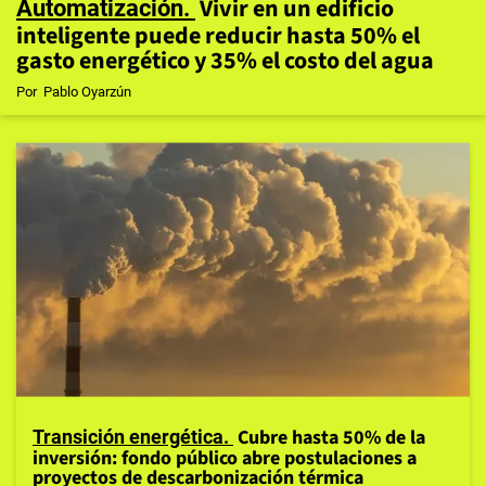
Vivir en un edificio
Automatización
inteligente puede reducir hasta 50% el
gasto energético y 35% el costo del agua
Por
Pablo Oyarzún
Cubre hasta 50% de la
Transición energética
inversión: fondo público abre postulaciones a
proyectos de descarbonización térmica