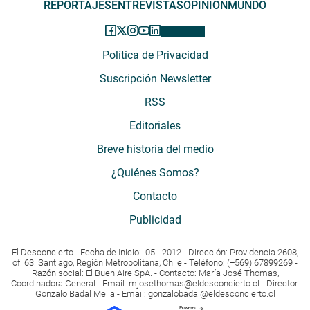
REPORTAJES
ENTREVISTAS
OPINIÓN
MUNDO
Política de Privacidad
Suscripción Newsletter
RSS
Editoriales
Breve historia del medio
¿Quiénes Somos?
Contacto
Publicidad
El Desconcierto - Fecha de Inicio: 05 - 2012 - Dirección: Providencia 2608,
of. 63. Santiago, Región Metropolitana, Chile - Teléfono: (+569) 67899269 -
Razón social: El Buen Aire SpA. - Contacto: María José Thomas,
Coordinadora General - Email:
mjosethomas@eldesconcierto.cl
- Director:
Gonzalo Badal Mella - Email:
gonzalobadal@eldesconcierto.cl