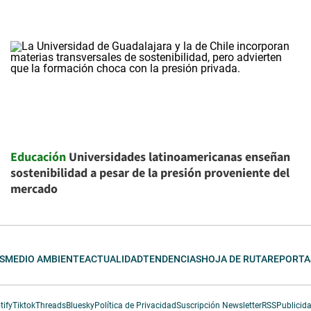
Educación
Universidades latinoamericanas enseñan
sostenibilidad a pesar de la presión proveniente del
mercado
S
MEDIO AMBIENTE
ACTUALIDAD
TENDENCIAS
HOJA DE RUTA
REPORTA
tify
Tiktok
Threads
Bluesky
Política de Privacidad
Suscripción Newsletter
RSS
Publicid