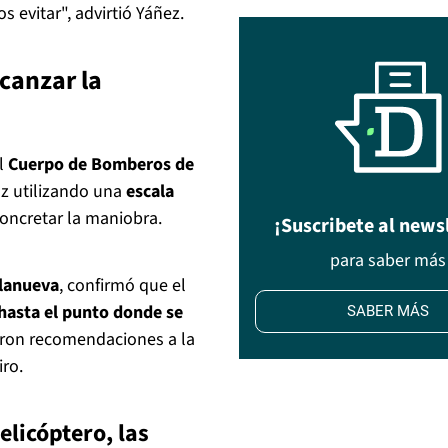
evitar", advirtió Yáñez.
canzar la
el
Cuerpo de Bomberos de
uz utilizando una
escala
 concretar la maniobra.
¡Suscribete al news
para saber más
llanueva
, confirmó que el
 hasta el punto donde se
SABER MÁS
garon recomendaciones a la
iro.
elicóptero, las