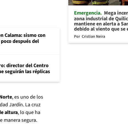
Emergencia
Mega ince
zona industrial de Quili
mantiene en alerta a Sa
debido al viento que se 
en Calama: sismo con
Por
Cristian Neira
 poco después del
o: director del Centro
e seguirán las réplicas
 Norte
, es uno de los
udad Jardín. La cruz
e altura
, lo que ha
 de manera segura.