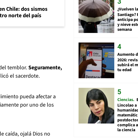
en Chile: dos sismos
¿Vuelven la
Santiago? 
tro norte del país
anticipa po
y nieve est
semana
Aumento d
2026: revi
subirá el 
del temblor.
Seguramente,
tu edad
plicó el sacerdote.
imiento pueda afectar a
Ciencias
riamente por uno de los
Lincolao a 
humanidad
matemátic
postdocto
complica 
la ciencia
le caída, ojalá Dios no