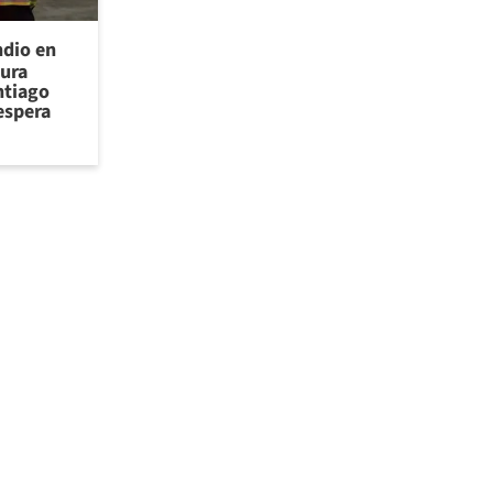
ndio en
cura
ntiago
espera