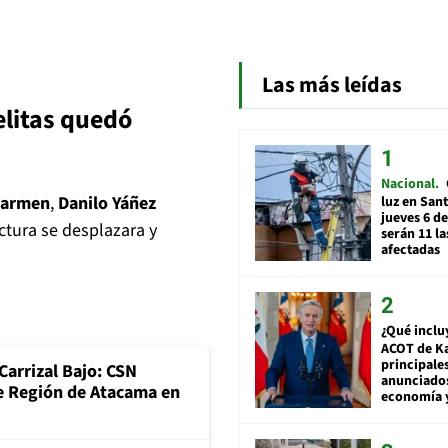
Las más leídas
elitas quedó
Nacional
 Carmen
,
Danilo Yáñez
luz en San
jueves 6 de
ctura se desplazara y
serán 11 l
afectadas
¿Qué inclu
ACOT de Ka
principale
Carrizal Bajo: CSN
anunciado
e Región de Atacama en
economía 