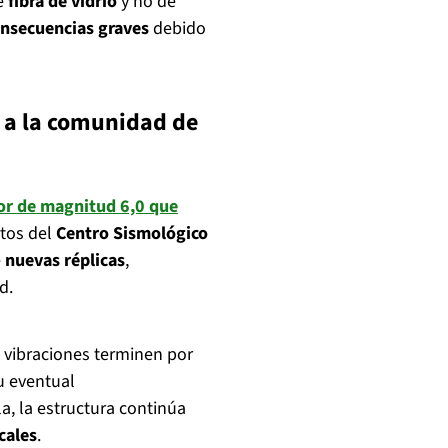
de
fibra de vidrio
y no de
nsecuencias graves
debido
 a la comunidad de
or de magnitud 6,0 que
rtos del
Centro Sismológico
e
nuevas réplicas
,
d.
 vibraciones terminen por
u eventual
a, la estructura continúa
cales
.