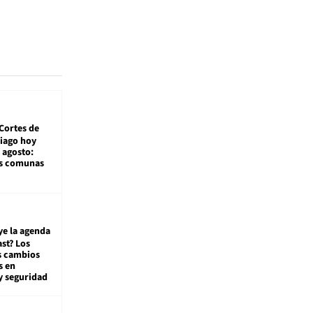
Cortes de
tiago hoy
 agosto:
as comunas
ye la agenda
st? Los
s cambios
s en
y seguridad