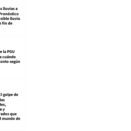
s lluvias a
Pronóstico
sible lluvia
e fin de
e la PGU
sa cuándo
monto según
El golpe de
las
es,
a y
rados que
al mundo de