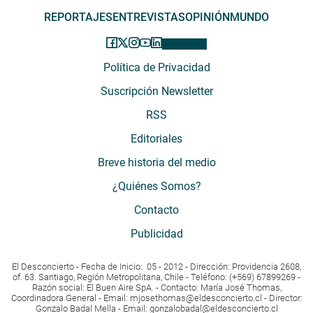
REPORTAJES
ENTREVISTAS
OPINIÓN
MUNDO
Política de Privacidad
Suscripción Newsletter
RSS
Editoriales
Breve historia del medio
¿Quiénes Somos?
Contacto
Publicidad
El Desconcierto - Fecha de Inicio: 05 - 2012 - Dirección: Providencia 2608,
of. 63. Santiago, Región Metropolitana, Chile - Teléfono: (+569) 67899269 -
Razón social: El Buen Aire SpA. - Contacto: María José Thomas,
Coordinadora General - Email:
mjosethomas@eldesconcierto.cl
- Director:
Gonzalo Badal Mella - Email:
gonzalobadal@eldesconcierto.cl