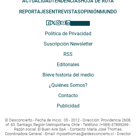
ACTUALIDAD
TENDENCIAS
HOJA DE RUTA
REPORTAJES
ENTREVISTAS
OPINIÓN
MUNDO
Política de Privacidad
Suscripción Newsletter
RSS
Editoriales
Breve historia del medio
¿Quiénes Somos?
Contacto
Publicidad
El Desconcierto - Fecha de Inicio: 05 - 2012 - Dirección: Providencia 2608,
of. 63. Santiago, Región Metropolitana, Chile - Teléfono: (+569) 67899269 -
Razón social: El Buen Aire SpA. - Contacto: María José Thomas,
Coordinadora General - Email:
mjosethomas@eldesconcierto.cl
- Director: