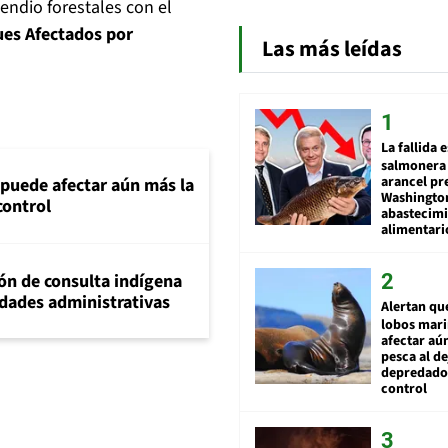
cendio forestales con el
es Afectados por
Las más leídas
La fallida 
salmonera 
arancel pr
 puede afectar aún más la
Washingto
control
abastecim
alimentari
ión de consulta indígena
idades administrativas
Alertan qu
lobos mar
afectar aú
pesca al de
depredador
control