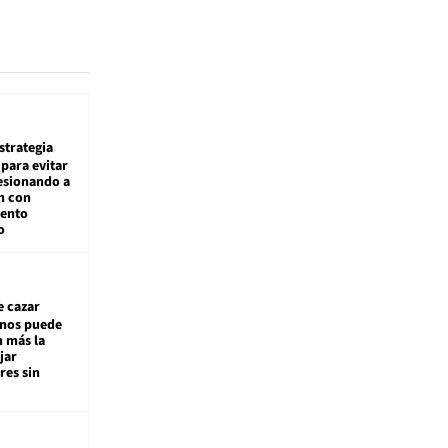
estrategia
para evitar
esionando a
n con
iento
o
e cazar
inos puede
n más la
jar
es sin