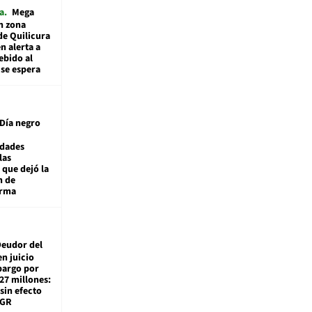
a
Mega
n zona
de Quilicura
n alerta a
ebido al
 se espera
Día negro
idades
las
 que dejó la
n de
orma
eudor del
en juicio
bargo por
27 millones:
sin efecto
TGR