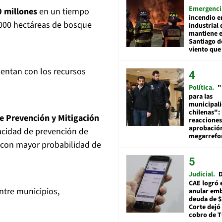
Emergenci
0 millones
en un tiempo
incendio e
.000 hectáreas de bosque
industrial 
mantiene e
Santiago d
viento que
uentan con los recursos
Política
"
para las
municipal
chilenas": 
 Prevención y Mitigación
reacciones
aprobació
pacidad de prevención de
megarref
s con mayor probabilidad de
Judicial
D
CAE logró 
ntre municipios,
anular em
deuda de $
Corte dejó 
cobro de 