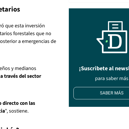
etarios
ró que esta inversión
arios forestales que no
posterior a emergencias de
¡Suscribete al news
ueños y medianos
a través del sector
para saber más
SABER MÁS
o directo con las
cia
", sostiene.