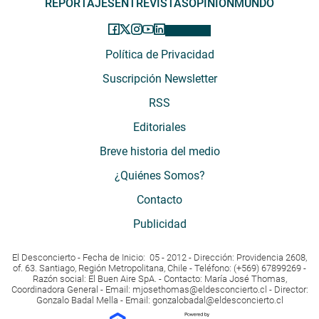
REPORTAJES
ENTREVISTAS
OPINIÓN
MUNDO
Política de Privacidad
Suscripción Newsletter
RSS
Editoriales
Breve historia del medio
¿Quiénes Somos?
Contacto
Publicidad
El Desconcierto - Fecha de Inicio: 05 - 2012 - Dirección: Providencia 2608,
of. 63. Santiago, Región Metropolitana, Chile - Teléfono: (+569) 67899269 -
Razón social: El Buen Aire SpA. - Contacto: María José Thomas,
Coordinadora General - Email:
mjosethomas@eldesconcierto.cl
- Director:
Gonzalo Badal Mella - Email:
gonzalobadal@eldesconcierto.cl