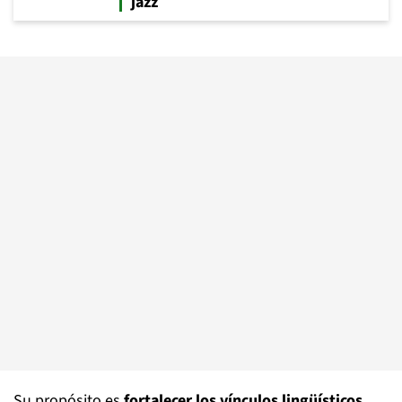
jazz
Su propósito es
fortalecer los vínculos lingüísticos,