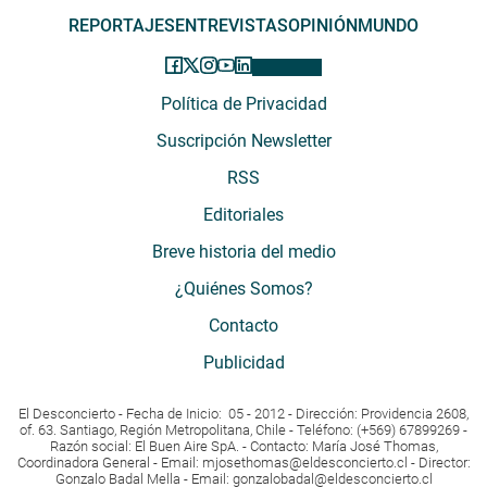
REPORTAJES
ENTREVISTAS
OPINIÓN
MUNDO
Política de Privacidad
Suscripción Newsletter
RSS
Editoriales
Breve historia del medio
¿Quiénes Somos?
Contacto
Publicidad
El Desconcierto - Fecha de Inicio: 05 - 2012 - Dirección: Providencia 2608,
of. 63. Santiago, Región Metropolitana, Chile - Teléfono: (+569) 67899269 -
Razón social: El Buen Aire SpA. - Contacto: María José Thomas,
Coordinadora General - Email:
mjosethomas@eldesconcierto.cl
- Director:
Gonzalo Badal Mella - Email:
gonzalobadal@eldesconcierto.cl