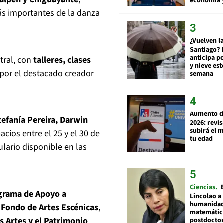
economía 
s importantes de la danza
¿Vuelven la
Santiago? 
anticipa po
tral, con
talleres, clases
y nieve est
 por el destacado creador
semana
Aumento d
tefanía Pereira, Darwin
2026: revi
subirá el 
acios entre el 25 y el 30 de
tu edad
lario disponible en las
Ciencias
grama de Apoyo a
Lincolao a 
humanidad
l
Fondo de Artes Escénicas
,
matemátic
as Artes y el Patrimonio
.
postdocto