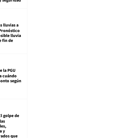
y seguridad
s lluvias a
Pronóstico
sible lluvia
e fin de
e la PGU
sa cuándo
monto según
El golpe de
las
es,
a y
rados que