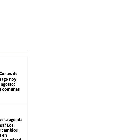
Cortes de
tiago hoy
 agosto:
as comunas
ye la agenda
st? Los
s cambios
s en