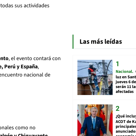
 todas sus actividades
Las más leídas
ento
, el evento contará con
e, Perú y España
,
Nacional
o encuentro nacional de
luz en San
jueves 6 de
serán 11 l
afectadas
¿Qué inclu
ACOT de Ka
principale
cionales como no
anunciado
ualpén y Chiguayante
,