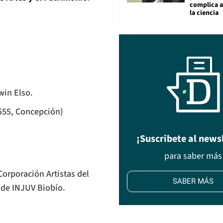
complica 
la ciencia
win Elso.
555, Concepción)
¡Suscribete al news
para saber más
orporación Artistas del
SABER MÁS
s de INJUV Biobío.