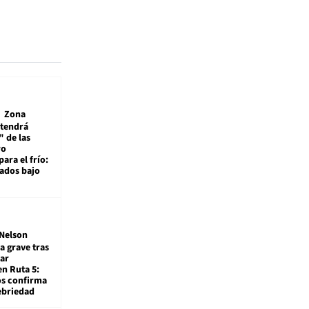
Zona
 tendrá
 de las
ro
ara el frío:
rados bajo
Nelson
a grave tras
ar
en Ruta 5:
os confirma
ebriedad