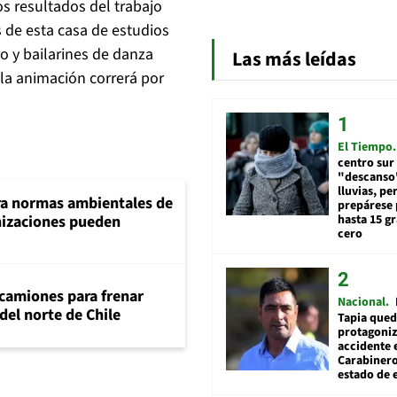
os resultados del trabajo
 de esta casa de estudios
 y bailarines de danza
Las más leídas
la animación correrá por
El Tiempo
centro sur
"descanso"
lluvias, pe
ra normas ambientales de
prepárese p
hasta 15 g
nizaciones pueden
cero
 camiones para frenar
Nacional
del norte de Chile
Tapia qued
protagoniz
accidente 
Carabiner
estado de 