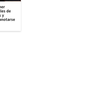
ner
les de
 y
anotarse