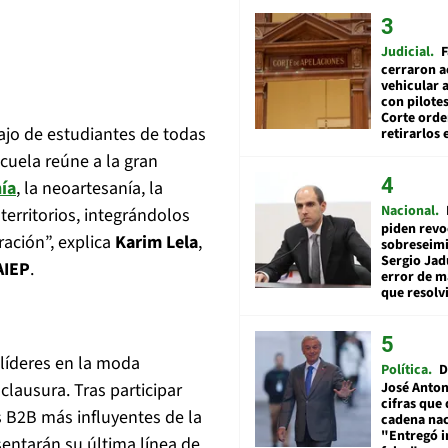
Judicial
F
cerraron a
vehicular a
con pilotes
Corte ord
bajo de estudiantes de todas
retirarlos 
cuela reúne a la gran
ía
, la neoartesanía, la
Nacional
 territorios, integrándolos
piden revo
ración”, explica
Karim Lela
,
sobreseimi
Sergio Jad
AIEP
.
error de m
que resolv
líderes en la moda
Política
D
José Anton
clausura. Tras participar
cifras que 
s B2B más influyentes de la
cadena nac
"Entregó 
entarán su última línea de