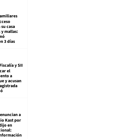
amiliares
cceso
 su casa
 y mallas:
enó
en 3 días
Fiscalía y SII
car el
ento a
ue y acusan
agistrada
ió
enuncian a
io Kast por
dijo en
ional:
información