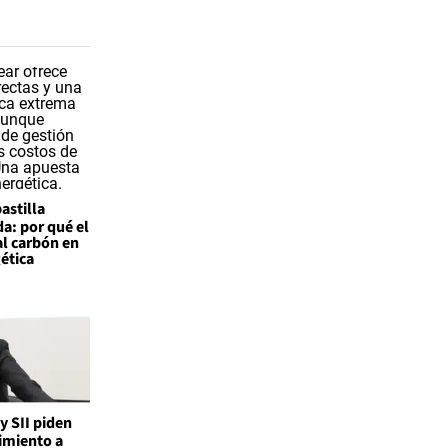
astilla
a: por qué el
al carbón en
gética
 y SII piden
imiento a