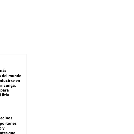
más
 del mundo
oducirse en
aricunga,
 para
 litio
ecinos
 portones
o y
ntes que