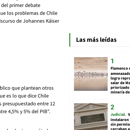
 del primer debate
que los problemas de Chile
discurso de Johannes Káiser
Las más leídas
Flamenco 
amenazado
logra repr
salar de M
úblico que plantean otros
priorizado
minería del
e es lo que dice Chile
os presupuestado entre 12
ntre 4,5% y 5% del PIB".
Judicial
V
instalaron
sin permis
cerraban a