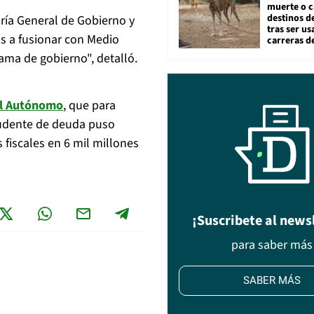
muerte o c
destinos de
taría General de Gobierno y
tras ser u
s a fusionar con Medio
carreras d
rama de gobierno", detalló.
al Autónomo
, que para
prudente de deuda puso
 fiscales en 6 mil millones
¡Suscribete al news
para saber más
SABER MÁS