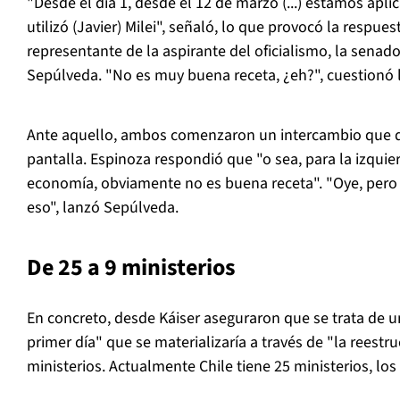
"Desde el día 1, desde el 12 de marzo (...) estamos ap
utilizó (Javier) Milei", señaló, lo que provocó la respue
representante de la aspirante del oficialismo, la senad
Sepúlveda. "No es muy buena receta, ¿eh?", cuestionó 
Ante aquello, ambos comenzaron un intercambio que d
pantalla. Espinoza respondió que "o sea, para la izqui
economía, obviamente no es buena receta". "Oye, pero
eso", lanzó Sepúlveda.
De 25 a 9 ministerios
En concreto, desde Káiser aseguraron que se trata de u
primer día" que se materializaría a través de "la reestr
ministerios. Actualmente Chile tiene 25 ministerios, los