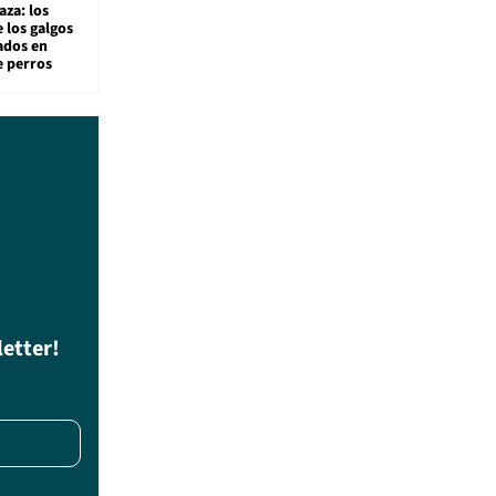
aza: los
 los galgos
sados en
e perros
letter!