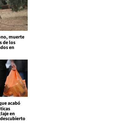
no, muerte
s de los
ados en
 que acabó
ticas
claje en
l descubierto