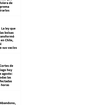
viera de
Suprema
irarlos
La ley que
las bolsas
transformó
e en Chile,
l
o sus vacíos
Cortes de
tiago hoy
e agosto:
odas las
fectadas
8 horas
Abandono,