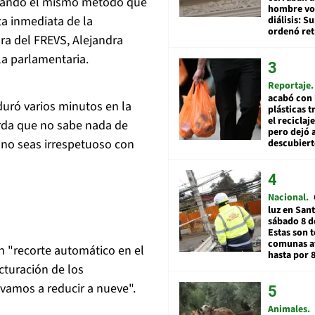
licando el mismo método que
hombre vol
sta inmediata de la
diálisis: 
ordenó ret
ora del FREVS, Alejandra
la parlamentaria.
Reportaje
acabó con 
uró varios minutos en la
plásticas 
el reciclaj
erda que no sabe nada de
pero dejó a
 no seas irrespetuoso con
descubiert
Nacional
luz en San
sábado 8 d
Estas son t
comunas a
n "recorte automático en el
hasta por 
ucturación de los
 vamos a reducir a nueve".
Animales