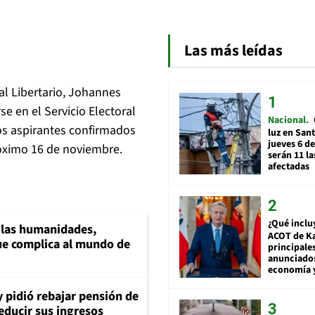
Las más leídas
al Libertario, Johannes
se en el Servicio Electoral
Nacional
e los aspirantes confirmados
luz en San
jueves 6 de
róximo 16 de noviembre.
serán 11 l
afectadas
¿Qué inclu
a las humanidades,
ACOT de Ka
e complica al mundo de
principale
anunciado
economía 
y pidió rebajar pensión de
reducir sus ingresos