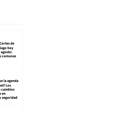
Cortes de
tiago hoy
 agosto:
as comunas
ye la agenda
st? Los
s cambios
s en
y seguridad