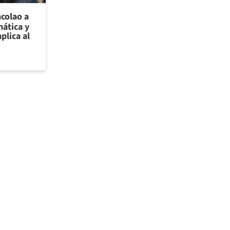
ncolao a
ática y
plica al