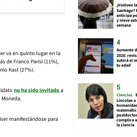
¿Vuelven la
Santiago? 
anticipa po
y nieve est
semana
Aumento d
r va en quinto lugar en la
2026: revi
subirá el 
ás de Franco Parisi (11%),
tu edad
nio Kast (27%).
didato
no ha sido invitado
a
Ciencias
La Moneda.
Lincolao a 
humanidad
matemátic
postdocto
aiser manifestándose para
complica 
la ciencia