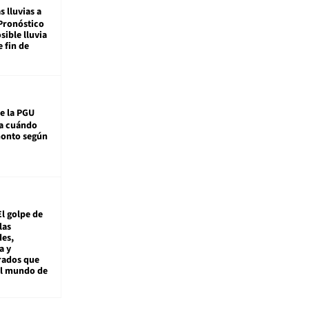
s lluvias a
Pronóstico
sible lluvia
e fin de
e la PGU
sa cuándo
monto según
El golpe de
las
es,
a y
rados que
al mundo de