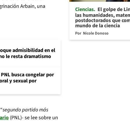
grinación Arbain, una
Ciencias
El golpe de Li
las humanidades, matem
postdoctorados que com
mundo de la ciencia
Por
Nicole Donoso
loque admisibilidad en el
mo le resta dramatismo
: PNL busca congelar por
oral y sexual por
 “
segundo partido más
ario
(PNL)- se lee sobre un