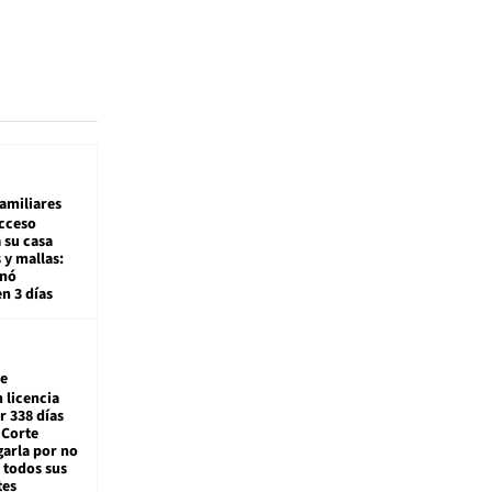
amiliares
cceso
 su casa
 y mallas:
enó
en 3 días
e
 licencia
r 338 días
 Corte
arla por no
 todos sus
tes