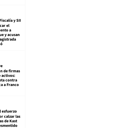
Fiscalía y SII
car el
ento a
ue y acusan
agistrada
ió
De
ón de firmas
 activos:
eta contra
ca a Franco
l esfuerzo
r calzar las
s de Kast
desmentido