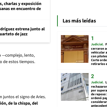
s, charlas y exposición
esanas en encuentro de
Las más leídas
dríguez estrena junto al
uarteto de jazz
Judicial
F
cerraron a
vehicular a
o —complejo, lento,
con pilotes
Corte ord
ico de estos tiempos.
retirarlos 
Judicial
L
rechazaron
por supera
de reposo:
juntos el signo de Aries.
ordenó pag
considerar
ión, de la chispa, del
anteceden