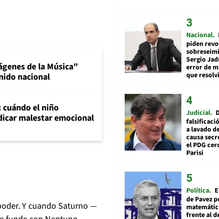
Nacional
piden revo
sobreseimi
Sergio Jad
ágenes de la Música"
error de m
que resolv
nido nacional
: cuándo el niño
Judicial
dicar malestar emocional
falsificaci
a lavado de
causa secr
el PDG cer
Parisi
Política
E
de Pavez po
 poder. Y cuando Saturno —
matemática
frente al 