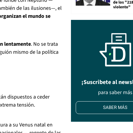
— se funde con Neptuno —
de los "21
violento"
ambién de las ilusiones—, el
organizan el mundo se
n lentamente
. No se trata
guión mismo de la política
¡Suscribete al news
para saber más
tán dispuestos a ceder
extrema tensión.
SABER MÁS
ura a su Venus natal en
rnacionales—, regente de las