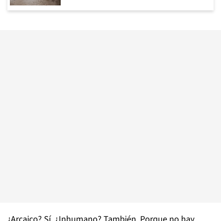
¿Arcaico? Sí. ¿Inhumano? También. Porque no hay