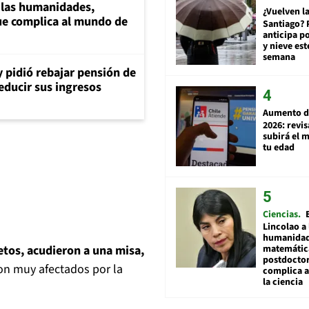
a las humanidades,
¿Vuelven la
e complica al mundo de
Santiago? 
anticipa po
y nieve est
semana
y pidió rebajar pensión de
reducir sus ingresos
Aumento d
2026: revi
subirá el 
tu edad
Ciencias
Lincolao a 
humanidad
matemátic
etos, acudieron a una misa,
postdocto
ron muy afectados por la
complica 
la ciencia