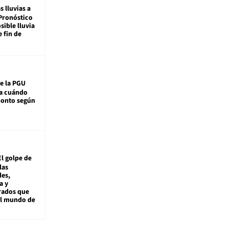
s lluvias a
Pronóstico
sible lluvia
e fin de
e la PGU
sa cuándo
monto según
El golpe de
las
es,
a y
rados que
al mundo de