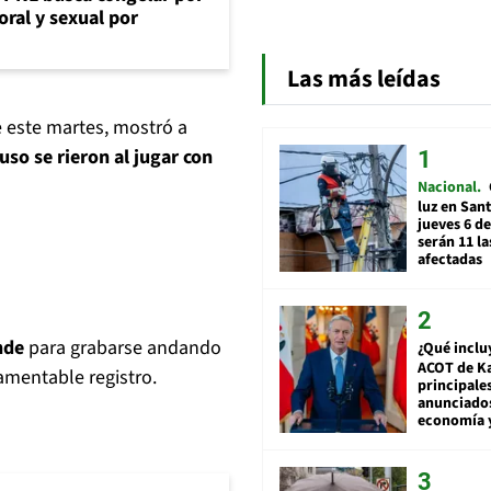
oral y sexual por
Las más leídas
e este martes, mostró a
so se rieron al jugar con
Nacional
luz en San
jueves 6 de
serán 11 l
afectadas
nde
para grabarse andando
¿Qué inclu
ACOT de Ka
lamentable registro.
principale
anunciado
economía 