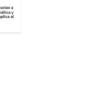
ncolao a
ática y
plica al