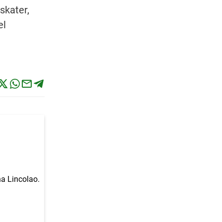
skater,
el