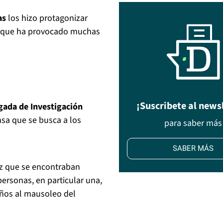
as
los hizo protagonizar
 y que ha provocado muchas
¡Suscribete al news
gada de Investigación
nsa que se busca a los
para saber más
SABER MÁS
ez que se encontraban
ersonas, en particular una,
años al mausoleo del