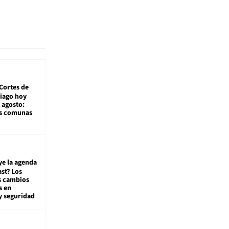
Cortes de
tiago hoy
 agosto:
as comunas
ye la agenda
st? Los
s cambios
s en
y seguridad