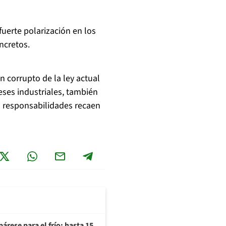
fuerte polarización en los
ncretos.
 corrupto de la ley actual
eses industriales, también
as responsabilidades recaen
árese para el frío: hasta 15