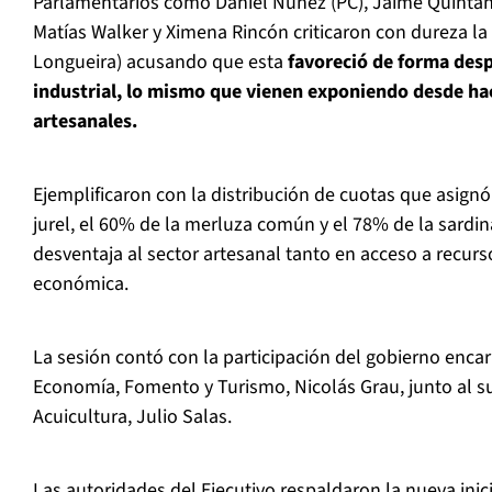
Parlamentarios como Daniel Núñez (PC), Jaime Quintan
Matías Walker y Ximena Rincón criticaron con dureza la
Longueira) acusando que esta
favoreció de forma desp
industrial, lo mismo que vienen exponiendo desde ha
artesanales.
Ejemplificaron con la distribución de cuotas que asignó 
jurel, el 60% de la merluza común y el 78% de la sardi
desventaja al sector artesanal tanto en acceso a recur
económica.
La sesión contó con la participación del gobierno enca
Economía, Fomento y Turismo, Nicolás Grau, junto al s
Acuicultura, Julio Salas.
Las autoridades del Ejecutivo respaldaron la nueva inic