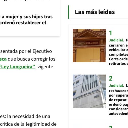
Las más leídas
 a mujer y sus hijos tras
ordenó restablecer el
Judicial
F
cerraron a
vehicular a
sentada por el Ejecutivo
con pilotes
esca
que busca corregir los
Corte ord
retirarlos 
“Ley Longueira”
, vigente
Judicial
L
rechazaron
por supera
de reposo:
ordenó pag
considerar
anteceden
jes: la necesidad de una
crítica de la legitimidad de