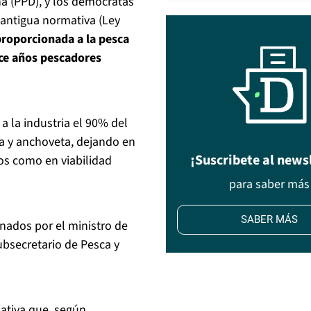
a (PPD), y los demócratas
 antigua normativa (Ley
roporcionada a la pesca
ce años pescadores
a la industria el 90% del
na y anchoveta, dejando en
¡Suscribete al news
sos como en viabilidad
para saber más
SABER MÁS
rnados por el ministro de
ubsecretario de Pesca y
iativa que, según