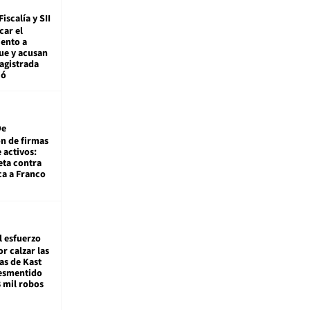
Fiscalía y SII
car el
ento a
ue y acusan
agistrada
ió
De
ón de firmas
 activos:
eta contra
ca a Franco
l esfuerzo
r calzar las
s de Kast
desmentido
8 mil robos