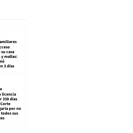
amiliares
cceso
 su casa
 y mallas:
enó
en 3 días
e
 licencia
r 338 días
 Corte
arla por no
 todos sus
tes