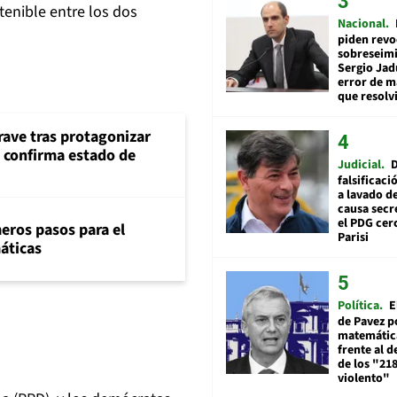
stenible entre los dos
Nacional
piden revo
sobreseimi
Sergio Jad
error de m
que resolv
rave tras protagonizar
s confirma estado de
Judicial
falsificaci
a lavado de
causa secr
el PDG cer
eros pasos para el
Parisi
máticas
Política
E
de Pavez po
matemática
frente al 
de los "21
violento"