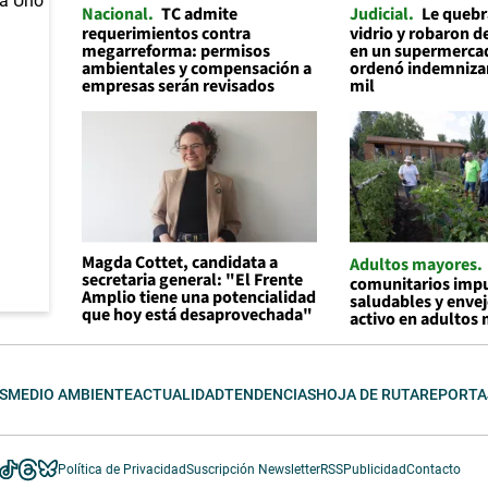
Nacional
TC admite
Judicial
Le quebr
requerimientos contra
vidrio y robaron d
megarreforma: permisos
en un supermerca
ambientales y compensación a
ordenó indemnizar
empresas serán revisados
mil
Magda Cottet, candidata a
Adultos mayores
secretaria general: "El Frente
comunitarios impu
Amplio tiene una potencialidad
saludables y enve
que hoy está desaprovechada"
activo en adultos
S
MEDIO AMBIENTE
ACTUALIDAD
TENDENCIAS
HOJA DE RUTA
REPORTA
Política de Privacidad
Suscripción Newsletter
RSS
Publicidad
Contacto