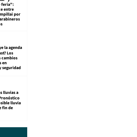
 feria":
ce entre
mpillai por
carabineros
os
ye la agenda
st? Los
s cambios
s en
y seguridad
s lluvias a
Pronóstico
sible lluvia
e fin de