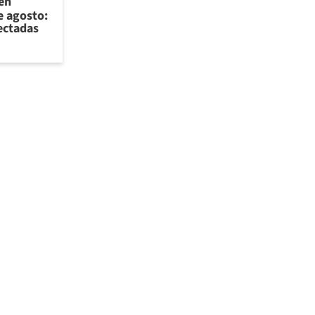
 en
e agosto:
ectadas