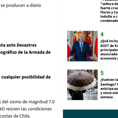
"señora de
 se producen a diario
fuerte cru
Flores y Ca
indulto a 
condenad
¿Qué inclu
sta ante Desastres
ACOT de Ka
principale
nográfico de la Armada de
anunciado
economía 
cualquier posibilidad de
¿Vuelven la
Santiago? 
anticipa po
y nieve est
semana
as del sismo de magnitud 7.0
 NO reúnen las condiciones
costas de Chile.