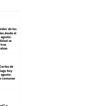
Valor de los
es desde el
 agosto:
diésel se
tras
alzas
Cortes de
tiago hoy
 agosto:
as comunas
al" y