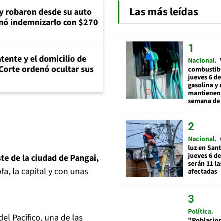
Las más leídas
 y robaron desde su auto
nó indemnizarlo con $270
tente y el domicilio de
Nacional
Corte ordenó ocultar sus
combustibl
jueves 6 de
gasolina y 
mantienen 
semana de 
Nacional
luz en San
jueves 6 de
te de la ciudad de Pangai,
serán 11 l
fa, la capital y con unas
afectadas
Política
l Pacífico, una de las
"Poblacion