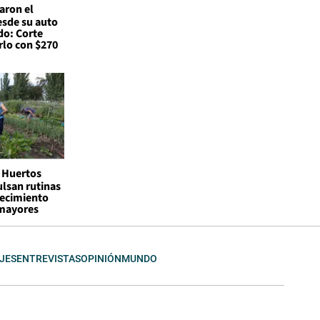
aron el
esde su auto
do: Corte
lo con $270
Huertos
lsan rutinas
jecimiento
 mayores
JES
ENTREVISTAS
OPINIÓN
MUNDO