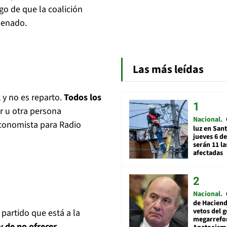
ego de que la coalición
 Senado.
Las más leídas
 y no es reparto.
Todos los
r u otra persona
Nacional
economista para Radio
luz en San
jueves 6 de
serán 11 l
afectadas
Nacional
de Hacien
vetos del 
 partido que está a la
megarrefo
y de no ofrecer