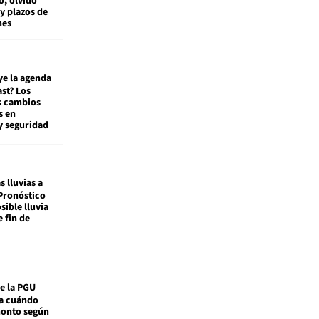
, olvido
y plazos de
mes
ye la agenda
st? Los
s cambios
s en
y seguridad
s lluvias a
Pronóstico
sible lluvia
e fin de
e la PGU
sa cuándo
monto según