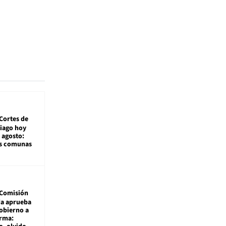
Cortes de
tiago hoy
 agosto:
as comunas
Comisión
da aprueba
gobierno a
rma: