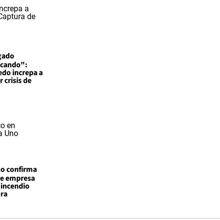
gado
ncando":
edo increpa a
 crisis de
o confirma
 de empresa
 incendio
ura