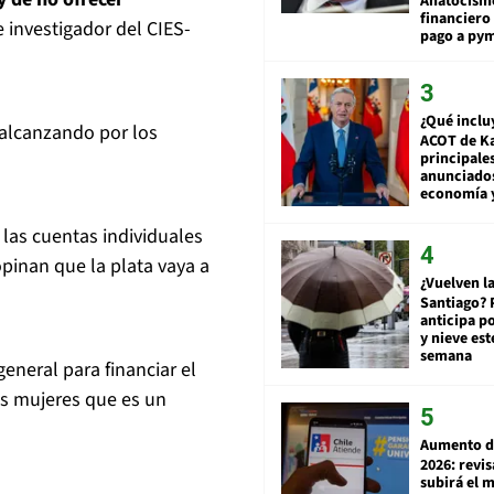
Anatocismo
financiero 
e investigador del CIES-
pago a py
¿Qué inclu
 alcanzando por los
ACOT de Ka
principale
anunciado
economía 
a las cuentas individuales
pinan que la plata vaya a
¿Vuelven la
Santiago? 
anticipa po
y nieve est
semana
eneral para financiar el
las mujeres que es un
Aumento d
2026: revi
subirá el 