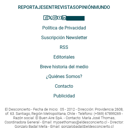
REPORTAJES
ENTREVISTAS
OPINIÓN
MUNDO
Política de Privacidad
Suscripción Newsletter
RSS
Editoriales
Breve historia del medio
¿Quiénes Somos?
Contacto
Publicidad
El Desconcierto - Fecha de Inicio: 05 - 2012 - Dirección: Providencia 2608,
of. 63. Santiago, Región Metropolitana, Chile - Teléfono: (+569) 67899269 -
Razón social: El Buen Aire SpA. - Contacto: María José Thomas,
Coordinadora General - Email:
mjosethomas@eldesconcierto.cl
- Director:
Gonzalo Badal Mella - Email:
gonzalobadal@eldesconcierto.cl