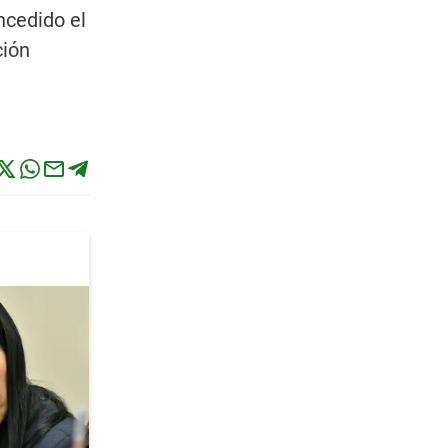
ncedido el
ción