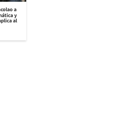
ncolao a
ática y
plica al