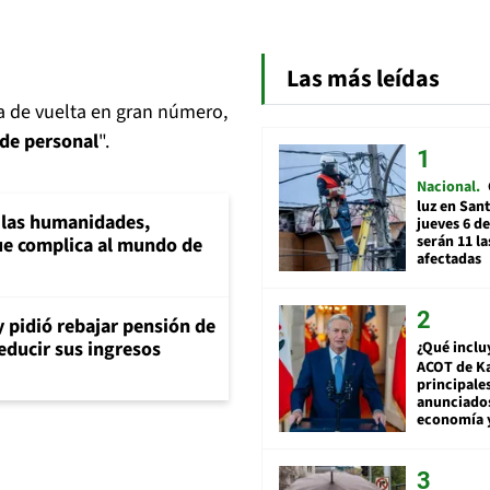
Las más leídas
a de vuelta en gran número,
 de personal
".
Nacional
luz en San
a las humanidades,
jueves 6 de
serán 11 l
e complica al mundo de
afectadas
y pidió rebajar pensión de
reducir sus ingresos
¿Qué inclu
ACOT de Ka
principale
anunciado
economía 