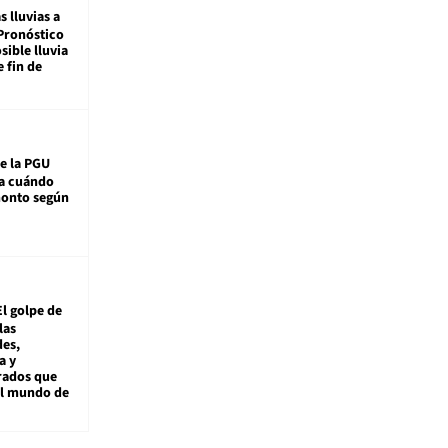
s lluvias a
Pronóstico
sible lluvia
e fin de
e la PGU
sa cuándo
monto según
El golpe de
las
es,
a y
rados que
al mundo de