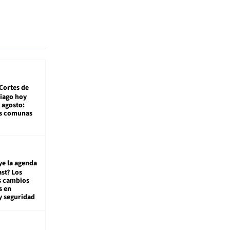
Cortes de
tiago hoy
 agosto:
as comunas
ye la agenda
st? Los
s cambios
s en
y seguridad