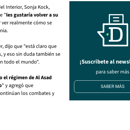
l Interior, Sonja Kock,
e "
les gustaría volver a su
r ver realmente cómo se
nia.
r, dijo que "está claro que
s, y eso sin duda también se
¡Suscribete al news
en todo el mundo".
para saber más
o el régimen de Al Asad
o
" y agregó que
SABER MÁS
continúan los combates y