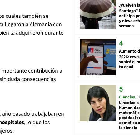
¿Vuelven la
Santiago? 
os cuales también se
anticipa po
y nieve est
ya llegaron a Alemania con
semana
bien la adquirieron durante
Aumento d
2026: revi
subirá el 
tu edad
 importante contribución a
a sin duda consecuencias
Ciencias
Lincolao a 
humanidad
matemátic
el año pasado trabajaban en
postdocto
 hospitales
, lo que los
complica 
la ciencia
jeros.