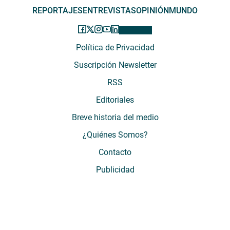
REPORTAJES
ENTREVISTAS
OPINIÓN
MUNDO
Política de Privacidad
Suscripción Newsletter
RSS
Editoriales
Breve historia del medio
¿Quiénes Somos?
Contacto
Publicidad
El Desconcierto - Fecha de Inicio: 05 - 2012 - Dirección: Providencia 2608,
of. 63. Santiago, Región Metropolitana, Chile - Teléfono: (+569) 67899269 -
Razón social: El Buen Aire SpA. - Contacto: María José Thomas,
Coordinadora General - Email:
mjosethomas@eldesconcierto.cl
- Director:
Gonzalo Badal Mella - Email:
gonzalobadal@eldesconcierto.cl