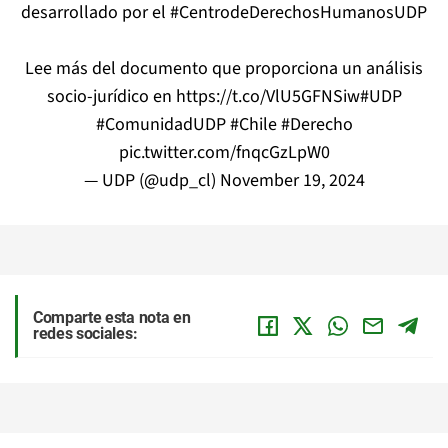
desarrollado por el
#CentrodeDerechosHumanosUDP
Lee más del documento que proporciona un análisis
socio-jurídico en
https://t.co/VlU5GFNSiw
#UDP
#ComunidadUDP
#Chile
#Derecho
pic.twitter.com/fnqcGzLpW0
— UDP (@udp_cl)
November 19, 2024
Comparte esta nota en
redes sociales: